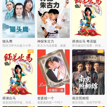
猫头鹰
神探朱古力
师弟出马 粤语版
范侍卫带大白鲨小小李破案寻妃
朱古力乌龙查案，疯婆子神助攻
师兄被迫打假赛，阿龙追查斗黑帮
师弟出马
老婆就一个
南京照相馆
成龙演武馆学徒，为兄搏命战黑道
老婆真的就一个吗？
南京沦陷，百姓守护罪证底片