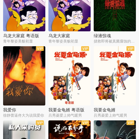
乌龙大家庭 粤语版
乌龙大家庭
绿液惊魂
青年黎姿美貌初显
青年黎姿美貌初显
拯救即将被真菌腐蚀的世界
我爱你
我要金龟婿 粤语版
我要金龟婿
徐静蕾逼佟大为说我爱你
吕秀菱爱上帅气暖男
吕秀菱爱上帅气暖男