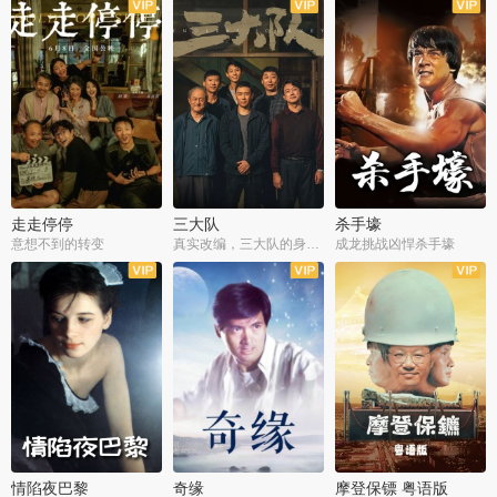
走走停停
三大队
杀手壕
意想不到的转变
真实改编，三大队的身世浮沉
成龙挑战凶悍杀手壕
情陷夜巴黎
奇缘
摩登保镖 粤语版