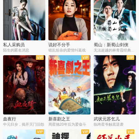
私人采购员
说好不分手
蜀山：新蜀山剑侠
陌生的匿名消息
错乱纷杂的爱情纠葛戏
无法超越的林青霞经典角色
血夜行
新喜剧之王
武状元苏乞儿
中元归乡，揭开灭门旧怨
周星驰20年后为爱奋斗
纨绔星爷触底逆袭