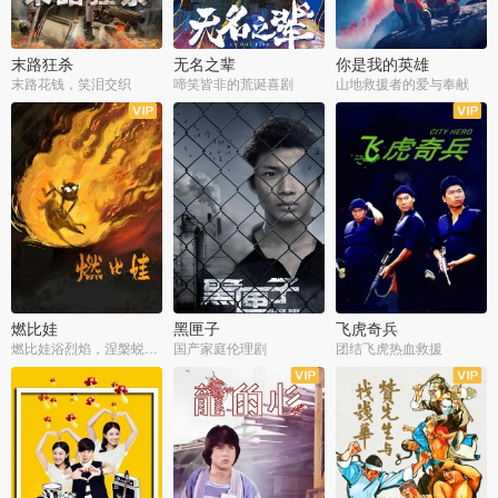
末路狂杀
无名之辈
你是我的英雄
末路花钱，笑泪交织
啼笑皆非的荒诞喜剧
山地救援者的爱与奉献
燃比娃
黑匣子
飞虎奇兵
燃比娃浴烈焰，涅槃蜕变成人
国产家庭伦理剧
团结飞虎热血救援