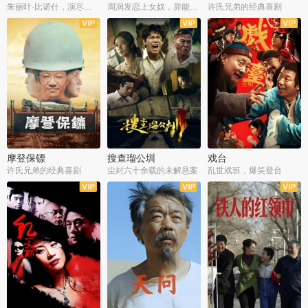
朱丽叶·比诺什，演尽失爱之痛
周润发恋上女奴，异能护体战邪派
许氏兄弟的经典喜剧
摩登保镖
搜查瑠公圳
戏台
许氏兄弟的经典喜剧
尘封六十余载的未解悬案
乱世戏班，爆笑登台