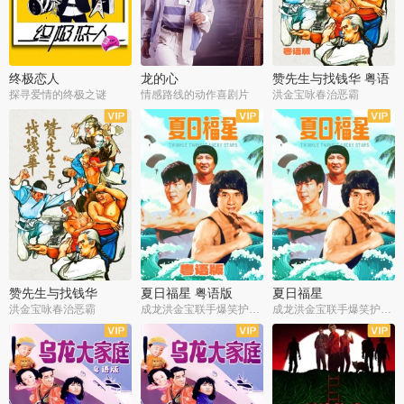
终极恋人
龙的心
赞先生与找钱华 粤语
版
探寻爱情的终极之谜
情感路线的动作喜剧片
洪金宝咏春治恶霸
赞先生与找钱华
夏日福星 粤语版
夏日福星
洪金宝咏春治恶霸
成龙洪金宝联手爆笑护美女
成龙洪金宝联手爆笑护美女