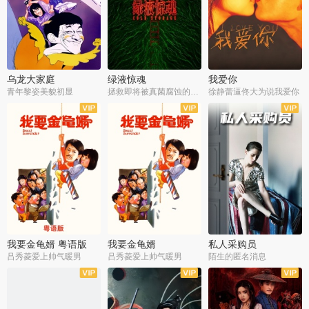
乌龙大家庭
绿液惊魂
我爱你
青年黎姿美貌初显
拯救即将被真菌腐蚀的世界
徐静蕾逼佟大为说我爱你
我要金龟婿 粤语版
我要金龟婿
私人采购员
吕秀菱爱上帅气暖男
吕秀菱爱上帅气暖男
陌生的匿名消息