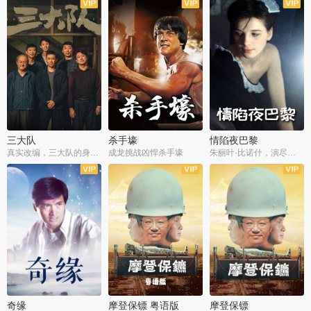
三大队
杀手壕
情陷夜巴黎
真实改编，三大队的身世浮沉
成龙挑战凶悍杀手壕
朱丽叶·比诺什，演尽失爱之痛
奇缘
摩登保镖 粤语版
摩登保镖