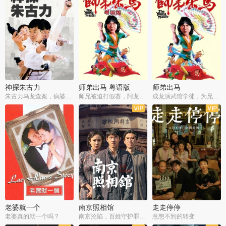
神探朱古力
师弟出马 粤语版
师弟出马
朱古力乌龙查案，疯婆子神助攻
师兄被迫打假赛，阿龙追查斗黑帮
成龙演武馆学徒，为兄搏命战黑道
老婆就一个
南京照相馆
走走停停
老婆真的就一个吗？
南京沦陷，百姓守护罪证底片
意想不到的转变