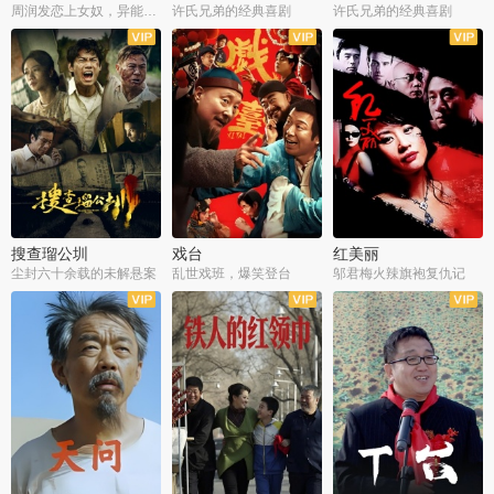
周润发恋上女奴，异能护体战邪派
许氏兄弟的经典喜剧
许氏兄弟的经典喜剧
搜查瑠公圳
戏台
红美丽
尘封六十余载的未解悬案
乱世戏班，爆笑登台
邬君梅火辣旗袍复仇记