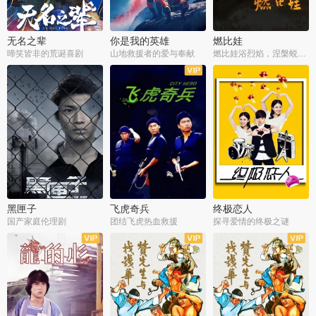
无名之辈
你是我的英雄
燃比娃
啼笑皆非的荒诞喜剧
山地救援者的爱与奉献
燃比娃浴烈焰，涅槃蜕变成人
黑匣子
飞虎奇兵
终极恋人
国产家庭伦理剧
团结飞虎热血救援
探寻爱情的终极之谜