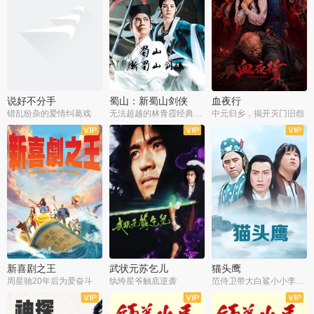
说好不分手
蜀山：新蜀山剑侠
血夜行
错乱纷杂的爱情纠葛戏
无法超越的林青霞经典角色
中元归乡，揭开灭门旧怨
新喜剧之王
武状元苏乞儿
猫头鹰
周星驰20年后为爱奋斗
纨绔星爷触底逆袭
范侍卫带大白鲨小小李破案寻妃