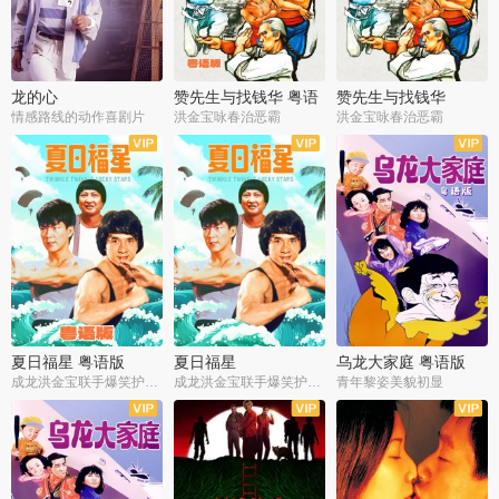
龙的心
赞先生与找钱华 粤语
赞先生与找钱华
版
情感路线的动作喜剧片
洪金宝咏春治恶霸
洪金宝咏春治恶霸
夏日福星 粤语版
夏日福星
乌龙大家庭 粤语版
成龙洪金宝联手爆笑护美女
成龙洪金宝联手爆笑护美女
青年黎姿美貌初显