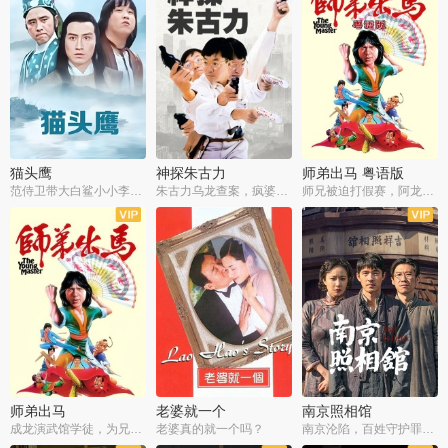
猫头鹰
神探朱古力
师弟出马 粤语版
范侍卫带大白鲨小小李破案寻妃
朱古力乌龙查案，疯婆子神助攻
师兄被迫打假赛，阿龙追查斗黑帮
师弟出马
老婆就一个
南京照相馆
成龙演武馆学徒，为兄搏命战黑道
老婆真的就一个吗？
南京沦陷，百姓守护罪证底片