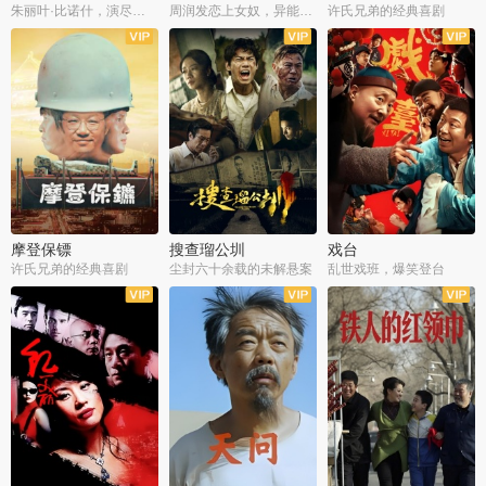
朱丽叶·比诺什，演尽失爱之痛
周润发恋上女奴，异能护体战邪派
许氏兄弟的经典喜剧
摩登保镖
搜查瑠公圳
戏台
许氏兄弟的经典喜剧
尘封六十余载的未解悬案
乱世戏班，爆笑登台