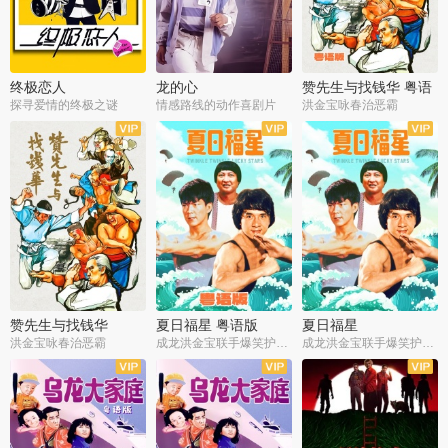
终极恋人
龙的心
赞先生与找钱华 粤语
版
探寻爱情的终极之谜
情感路线的动作喜剧片
洪金宝咏春治恶霸
赞先生与找钱华
夏日福星 粤语版
夏日福星
洪金宝咏春治恶霸
成龙洪金宝联手爆笑护美女
成龙洪金宝联手爆笑护美女