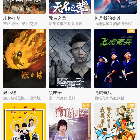
末路狂杀
无名之辈
你是我的英雄
末路花钱，笑泪交织
啼笑皆非的荒诞喜剧
山地救援者的爱与奉献
燃比娃
黑匣子
飞虎奇兵
燃比娃浴烈焰，涅槃蜕变成人
国产家庭伦理剧
团结飞虎热血救援