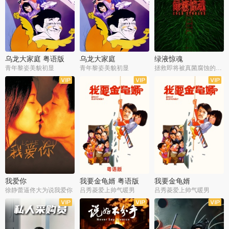
乌龙大家庭 粤语版
乌龙大家庭
绿液惊魂
青年黎姿美貌初显
青年黎姿美貌初显
拯救即将被真菌腐蚀的世界
我爱你
我要金龟婿 粤语版
我要金龟婿
徐静蕾逼佟大为说我爱你
吕秀菱爱上帅气暖男
吕秀菱爱上帅气暖男