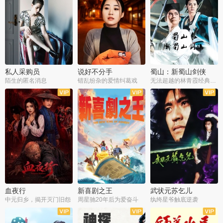
私人采购员
说好不分手
蜀山：新蜀山剑侠
陌生的匿名消息
错乱纷杂的爱情纠葛戏
无法超越的林青霞经典角色
血夜行
新喜剧之王
武状元苏乞儿
中元归乡，揭开灭门旧怨
周星驰20年后为爱奋斗
纨绔星爷触底逆袭