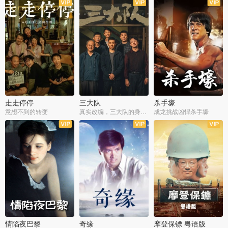
走走停停
三大队
杀手壕
意想不到的转变
真实改编，三大队的身世浮沉
成龙挑战凶悍杀手壕
情陷夜巴黎
奇缘
摩登保镖 粤语版