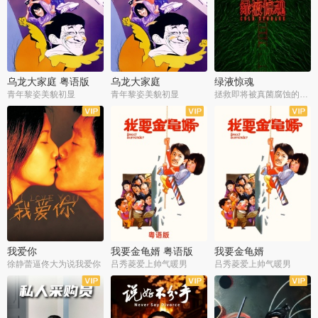
乌龙大家庭 粤语版
乌龙大家庭
绿液惊魂
青年黎姿美貌初显
青年黎姿美貌初显
拯救即将被真菌腐蚀的世界
我爱你
我要金龟婿 粤语版
我要金龟婿
徐静蕾逼佟大为说我爱你
吕秀菱爱上帅气暖男
吕秀菱爱上帅气暖男