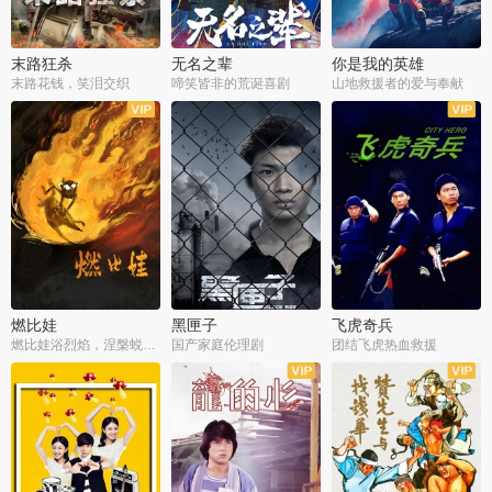
末路狂杀
无名之辈
你是我的英雄
末路花钱，笑泪交织
啼笑皆非的荒诞喜剧
山地救援者的爱与奉献
燃比娃
黑匣子
飞虎奇兵
燃比娃浴烈焰，涅槃蜕变成人
国产家庭伦理剧
团结飞虎热血救援