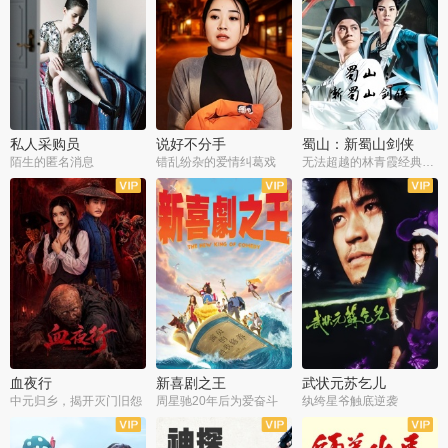
私人采购员
说好不分手
蜀山：新蜀山剑侠
陌生的匿名消息
错乱纷杂的爱情纠葛戏
无法超越的林青霞经典角色
血夜行
新喜剧之王
武状元苏乞儿
中元归乡，揭开灭门旧怨
周星驰20年后为爱奋斗
纨绔星爷触底逆袭