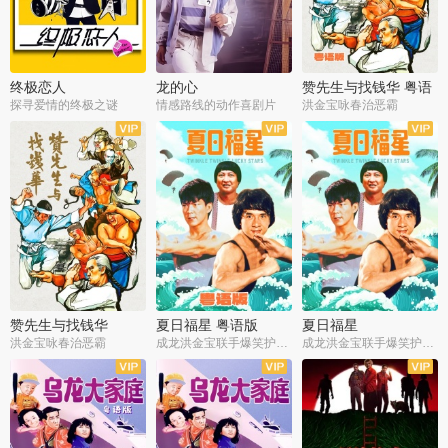
终极恋人
龙的心
赞先生与找钱华 粤语
版
探寻爱情的终极之谜
情感路线的动作喜剧片
洪金宝咏春治恶霸
赞先生与找钱华
夏日福星 粤语版
夏日福星
洪金宝咏春治恶霸
成龙洪金宝联手爆笑护美女
成龙洪金宝联手爆笑护美女