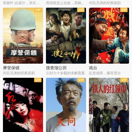
朱丽叶·比诺什，演尽失爱之痛
周润发恋上女奴，异能护体战邪派
许氏兄弟的经典喜剧
摩登保镖
搜查瑠公圳
戏台
许氏兄弟的经典喜剧
尘封六十余载的未解悬案
乱世戏班，爆笑登台