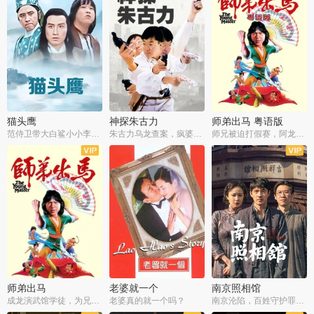
猫头鹰
神探朱古力
师弟出马 粤语版
范侍卫带大白鲨小小李破案寻妃
朱古力乌龙查案，疯婆子神助攻
师兄被迫打假赛，阿龙追查斗黑帮
师弟出马
老婆就一个
南京照相馆
成龙演武馆学徒，为兄搏命战黑道
老婆真的就一个吗？
南京沦陷，百姓守护罪证底片