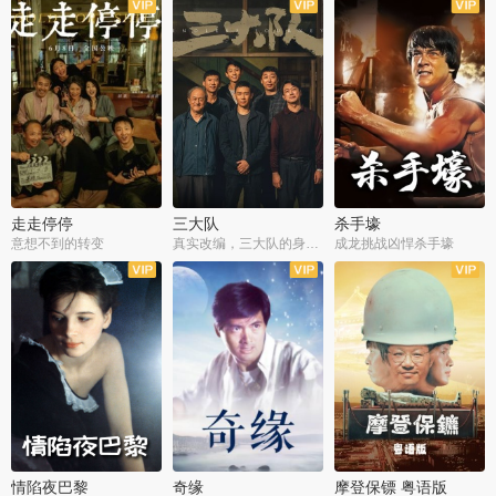
走走停停
三大队
杀手壕
意想不到的转变
真实改编，三大队的身世浮沉
成龙挑战凶悍杀手壕
情陷夜巴黎
奇缘
摩登保镖 粤语版