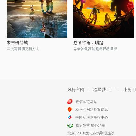
未来机器城
忍者神龟：崛起
国漫赛博朋克新方向
忍者神龟高能超燃拯救世界
风行官网
橙星梦工厂
小剪刀
诚信示范网站
经营性网站备案信息
中国互联网举报中心
诚信经营 放心消费
北京12318文化市场举报热线