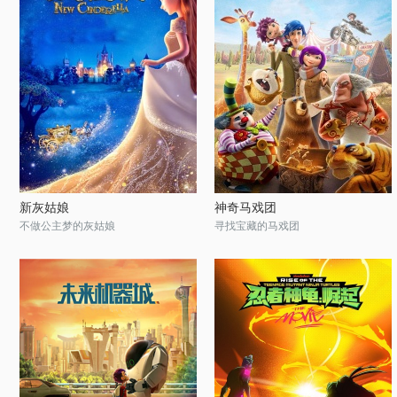
新灰姑娘
神奇马戏团
不做公主梦的灰姑娘
寻找宝藏的马戏团