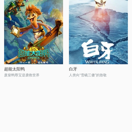
超能太阳鸭
白牙
废柴鸭尊宝逆袭救世界
人类向“雪橇三傻”的致敬