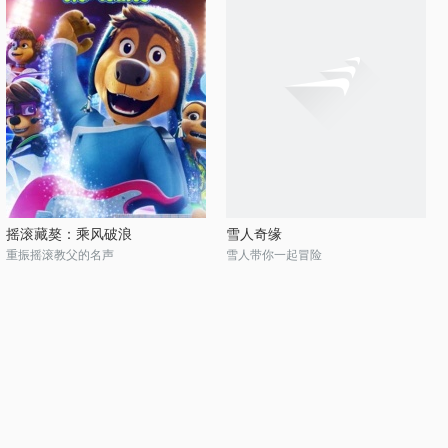
摇滚藏獒：乘风破浪
雪人奇缘
重振摇滚教父的名声
雪人带你一起冒险