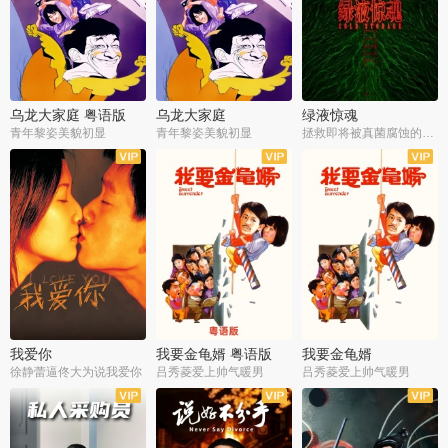
乌龙大家庭 粤语版
乌龙大家庭
绿液惊魂
青年黎姿美貌初显
青年黎姿美貌初显
拯救即将被真菌腐蚀的世界
我爱你
我要金龟婿 粤语版
我要金龟婿
徐静蕾逼佟大为说我爱你
吕秀菱爱上帅气暖男
吕秀菱爱上帅气暖男