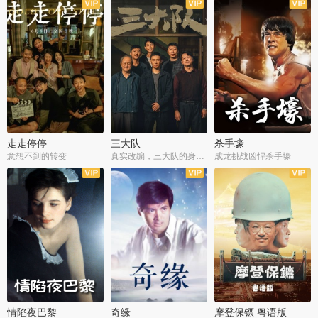
走走停停
三大队
杀手壕
意想不到的转变
真实改编，三大队的身世浮沉
成龙挑战凶悍杀手壕
情陷夜巴黎
奇缘
摩登保镖 粤语版