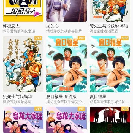
终极恋人
龙的心
赞先生与找钱华 粤语
版
探寻爱情的终极之谜
情感路线的动作喜剧片
洪金宝咏春治恶霸
赞先生与找钱华
夏日福星 粤语版
夏日福星
洪金宝咏春治恶霸
成龙洪金宝联手爆笑护美女
成龙洪金宝联手爆笑护美女