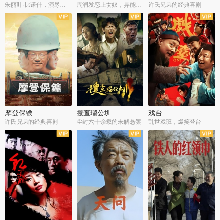
朱丽叶·比诺什，演尽失爱之痛
周润发恋上女奴，异能护体战邪派
许氏兄弟的经典喜剧
摩登保镖
搜查瑠公圳
戏台
许氏兄弟的经典喜剧
尘封六十余载的未解悬案
乱世戏班，爆笑登台