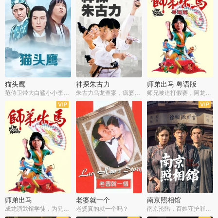
猫头鹰
神探朱古力
师弟出马 粤语版
范侍卫带大白鲨小小李破案寻妃
朱古力乌龙查案，疯婆子神助攻
师兄被迫打假赛，阿龙追查斗黑帮
师弟出马
老婆就一个
南京照相馆
成龙演武馆学徒，为兄搏命战黑道
老婆真的就一个吗？
南京沦陷，百姓守护罪证底片