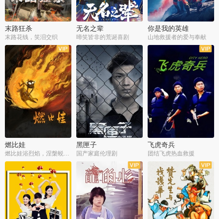
末路狂杀
无名之辈
你是我的英雄
末路花钱，笑泪交织
啼笑皆非的荒诞喜剧
山地救援者的爱与奉献
燃比娃
黑匣子
飞虎奇兵
燃比娃浴烈焰，涅槃蜕变成人
国产家庭伦理剧
团结飞虎热血救援