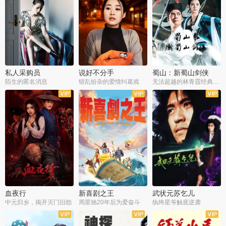
私人采购员
说好不分手
蜀山：新蜀山剑侠
陌生的匿名消息
错乱纷杂的爱情纠葛戏
无法超越的林青霞经典角色
血夜行
新喜剧之王
武状元苏乞儿
中元归乡，揭开灭门旧怨
周星驰20年后为爱奋斗
纨绔星爷触底逆袭