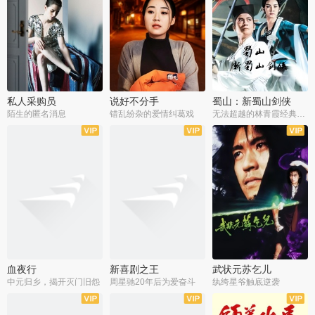
私人采购员
说好不分手
蜀山：新蜀山剑侠
陌生的匿名消息
错乱纷杂的爱情纠葛戏
无法超越的林青霞经典角色
血夜行
新喜剧之王
武状元苏乞儿
中元归乡，揭开灭门旧怨
周星驰20年后为爱奋斗
纨绔星爷触底逆袭