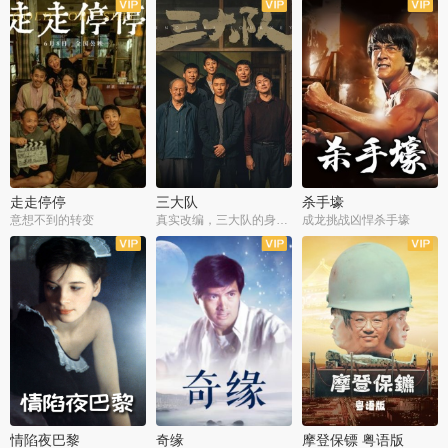
走走停停
三大队
杀手壕
意想不到的转变
真实改编，三大队的身世浮沉
成龙挑战凶悍杀手壕
情陷夜巴黎
奇缘
摩登保镖 粤语版