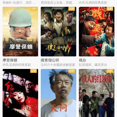
朱丽叶·比诺什，演尽失爱之痛
周润发恋上女奴，异能护体战邪派
许氏兄弟的经典喜剧
摩登保镖
搜查瑠公圳
戏台
许氏兄弟的经典喜剧
尘封六十余载的未解悬案
乱世戏班，爆笑登台