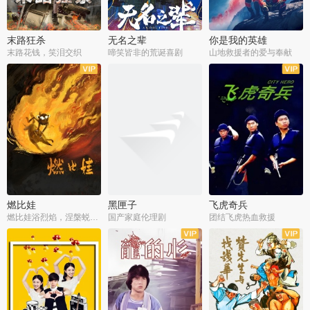
末路狂杀
无名之辈
你是我的英雄
末路花钱，笑泪交织
啼笑皆非的荒诞喜剧
山地救援者的爱与奉献
燃比娃
黑匣子
飞虎奇兵
燃比娃浴烈焰，涅槃蜕变成人
国产家庭伦理剧
团结飞虎热血救援