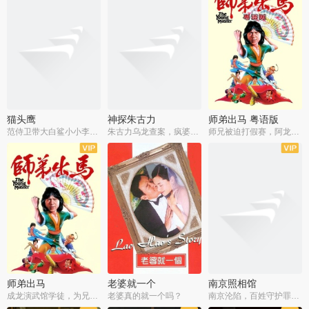
猫头鹰
神探朱古力
师弟出马 粤语版
范侍卫带大白鲨小小李破案寻妃
朱古力乌龙查案，疯婆子神助攻
师兄被迫打假赛，阿龙追查斗黑帮
师弟出马
老婆就一个
南京照相馆
成龙演武馆学徒，为兄搏命战黑道
老婆真的就一个吗？
南京沦陷，百姓守护罪证底片