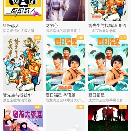
终极恋人
龙的心
赞先生与找钱华 粤语
版
探寻爱情的终极之谜
情感路线的动作喜剧片
洪金宝咏春治恶霸
赞先生与找钱华
夏日福星 粤语版
夏日福星
洪金宝咏春治恶霸
成龙洪金宝联手爆笑护美女
成龙洪金宝联手爆笑护美女