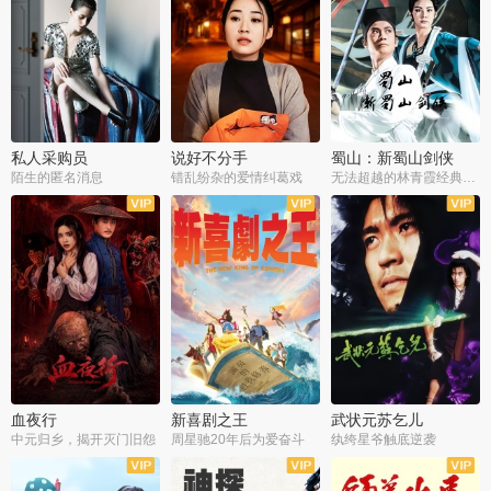
私人采购员
说好不分手
蜀山：新蜀山剑侠
陌生的匿名消息
错乱纷杂的爱情纠葛戏
无法超越的林青霞经典角色
血夜行
新喜剧之王
武状元苏乞儿
中元归乡，揭开灭门旧怨
周星驰20年后为爱奋斗
纨绔星爷触底逆袭