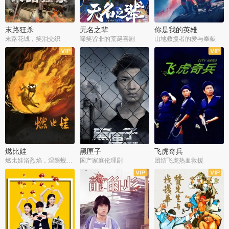
末路狂杀
无名之辈
你是我的英雄
末路花钱，笑泪交织
啼笑皆非的荒诞喜剧
山地救援者的爱与奉献
燃比娃
黑匣子
飞虎奇兵
燃比娃浴烈焰，涅槃蜕变成人
国产家庭伦理剧
团结飞虎热血救援