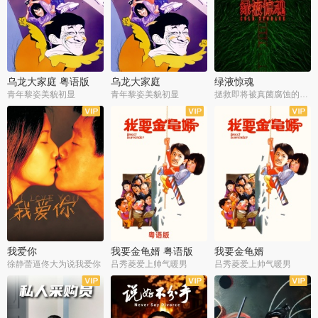
乌龙大家庭 粤语版
乌龙大家庭
绿液惊魂
青年黎姿美貌初显
青年黎姿美貌初显
拯救即将被真菌腐蚀的世界
我爱你
我要金龟婿 粤语版
我要金龟婿
徐静蕾逼佟大为说我爱你
吕秀菱爱上帅气暖男
吕秀菱爱上帅气暖男