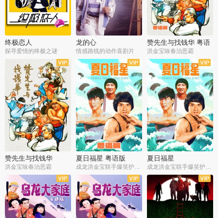
终极恋人
龙的心
赞先生与找钱华 粤语
版
探寻爱情的终极之谜
情感路线的动作喜剧片
洪金宝咏春治恶霸
赞先生与找钱华
夏日福星 粤语版
夏日福星
洪金宝咏春治恶霸
成龙洪金宝联手爆笑护美女
成龙洪金宝联手爆笑护美女