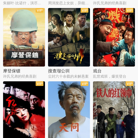
朱丽叶·比诺什，演尽失爱之痛
周润发恋上女奴，异能护体战邪派
许氏兄弟的经典喜剧
摩登保镖
搜查瑠公圳
戏台
许氏兄弟的经典喜剧
尘封六十余载的未解悬案
乱世戏班，爆笑登台