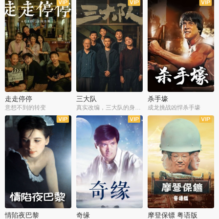
走走停停
三大队
杀手壕
意想不到的转变
真实改编，三大队的身世浮沉
成龙挑战凶悍杀手壕
情陷夜巴黎
奇缘
摩登保镖 粤语版