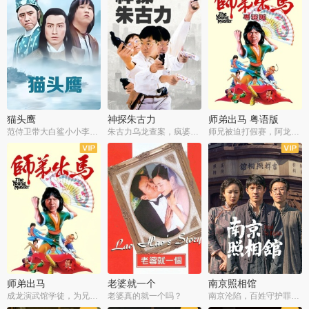
猫头鹰
神探朱古力
师弟出马 粤语版
范侍卫带大白鲨小小李破案寻妃
朱古力乌龙查案，疯婆子神助攻
师兄被迫打假赛，阿龙追查斗黑帮
师弟出马
老婆就一个
南京照相馆
成龙演武馆学徒，为兄搏命战黑道
老婆真的就一个吗？
南京沦陷，百姓守护罪证底片