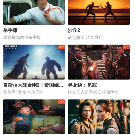
杀手壕
沙丘2
成龙挑战凶悍杀手壕
命运将至,传奇再启
哥斯拉大战金刚2：帝国崛起 普通话版
寻龙诀：觅踪
怪兽界“顶流”合体开打
摸金三人组重操旧业闯地宫