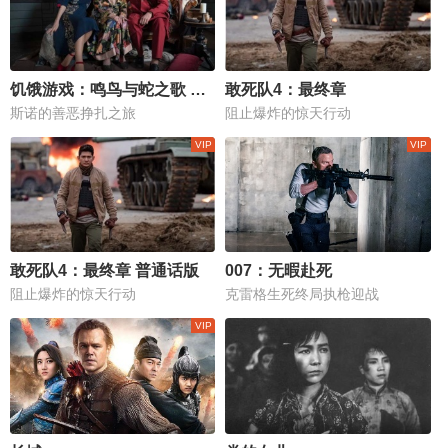
饥饿游戏：鸣鸟与蛇之歌 普通话版
敢死队4：最终章
斯诺的善恶挣扎之旅
阻止爆炸的惊天行动
敢死队4：最终章 普通话版
007：无暇赴死
阻止爆炸的惊天行动
克雷格生死终局执枪迎战