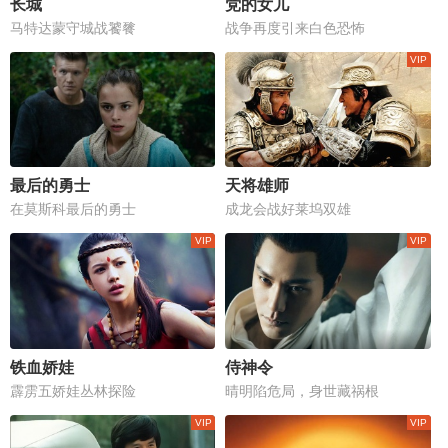
长城
党的女儿
马特达蒙守城战饕餮
战争再度引来白色恐怖
最后的勇士
天将雄师
在莫斯科最后的勇士
成龙会战好莱坞双雄
铁血娇娃
侍神令
霹雳五娇娃丛林探险
晴明陷危局，身世藏祸根