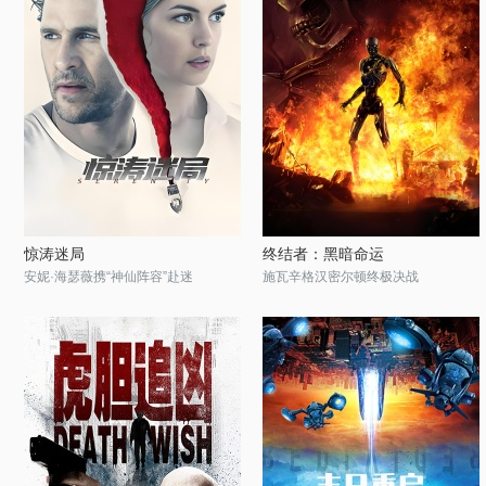
惊涛迷局
终结者：黑暗命运
安妮·海瑟薇携“神仙阵容”赴迷
施瓦辛格汉密尔顿终极决战