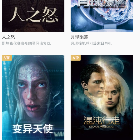
人之怒
月球陨落
斯坦森化身暗夜幽灵卧底复仇
月球撞地球引爆末日危机