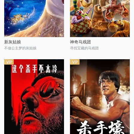
新灰姑娘
神奇马戏团
不做公主梦的灰姑娘
寻找宝藏的马戏团