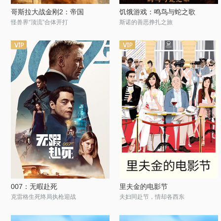
哥斯拉大战金刚2：帝国
饥饿游戏：鸣鸟与蛇之歌
怪兽界“顶流”合体开打
斯诺的善恶挣扎之旅
007：无暇赴死
里夫金的电影节
克雷格生死终局执枪迎战
夫妇同赴节，情却各西东