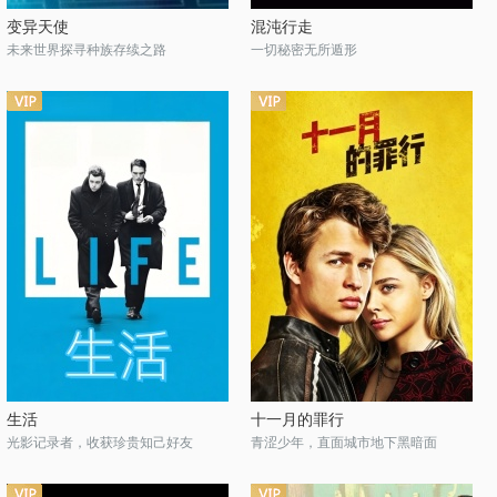
变异天使
混沌行走
未来世界探寻种族存续之路
一切秘密无所遁形
生活
十一月的罪行
光影记录者，收获珍贵知己好友
青涩少年，直面城市地下黑暗面