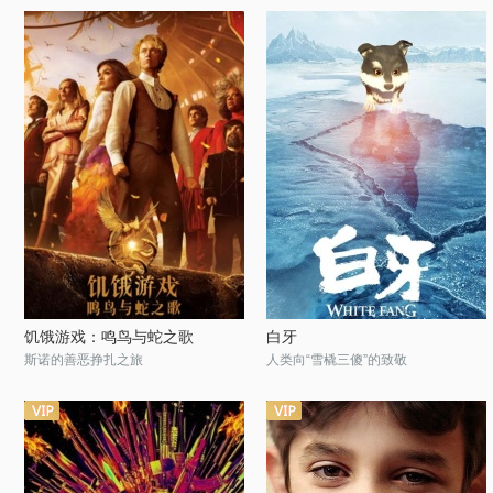
饥饿游戏：鸣鸟与蛇之歌
白牙
斯诺的善恶挣扎之旅
人类向“雪橇三傻”的致敬