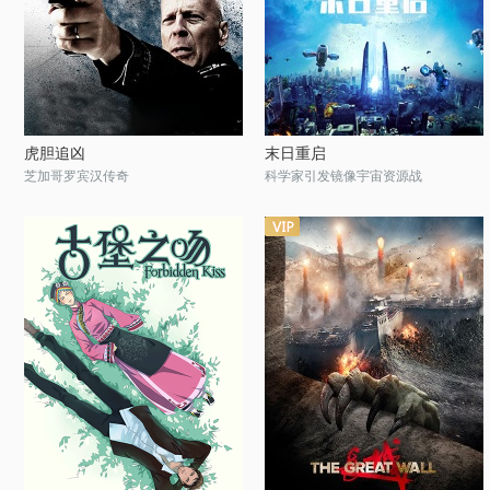
虎胆追凶
末日重启
芝加哥罗宾汉传奇
科学家引发镜像宇宙资源战