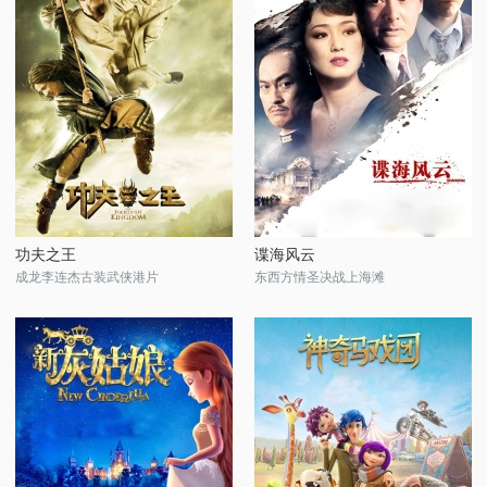
功夫之王
谍海风云
成龙李连杰古装武侠港片
东西方情圣决战上海滩