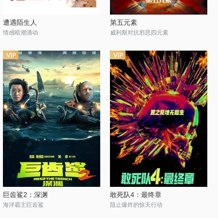
遭遇陌生人
第五元素
情感暗潮涌动
威利斯对抗邪恶四元素
巨齿鲨2：深渊
敢死队4：最终章
海洋霸主巨齿鲨
阻止爆炸的惊天行动