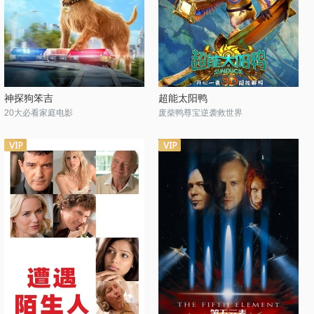
神探狗笨吉
超能太阳鸭
20大必看家庭电影
废柴鸭尊宝逆袭救世界