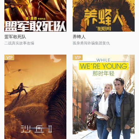
盟军敢死队
养蜂人
二战真实故事改编
孤身勇闯诈骗集团复仇