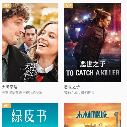
天降幸运
恶世之子
夫妻深陷背叛与犯罪的漩涡
孤独之城，魔幻现实