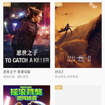
恶世之子 普通话版
沙丘2
孤独之城，魔幻现实
命运将至,传奇再启