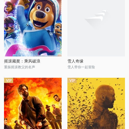
摇滚藏獒：乘风破浪
雪人奇缘
重振摇滚教父的名声
雪人带你一起冒险