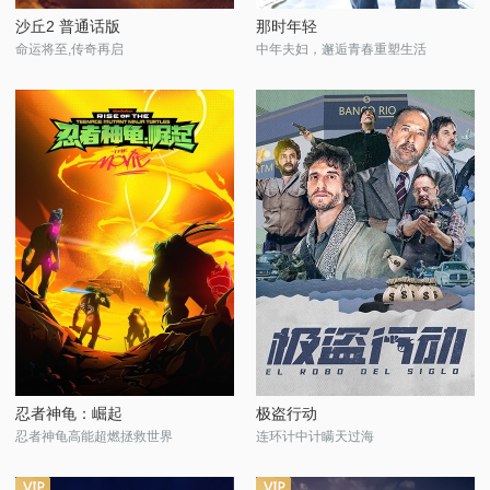
沙丘2 普通话版
那时年轻
命运将至,传奇再启
中年夫妇，邂逅青春重塑生活
忍者神龟：崛起
极盗行动
忍者神龟高能超燃拯救世界
连环计中计瞒天过海