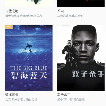
古堡之吻
长城
博士和羌族姑娘的纯氧跨国恋
马特达蒙守城战饕餮
碧海蓝天
双子杀手
吕克·贝松的蓝，淹过灵魂
老少“两个我”搏命厮杀