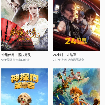
钟馗伏魔：雪妖魔灵
24小时：末路重生
惊艳视效打造魔幻奇缘
24小时翻盘拯救邪恶计划