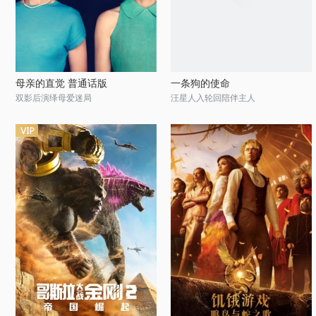
母亲的直觉 普通话版
一条狗的使命
双影后演绎母爱迷局
汪星人入轮回陪伴主人