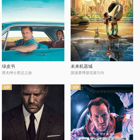
绿皮书
未来机器城
莽夫绅士禁忌之旅
国漫赛博朋克新方向