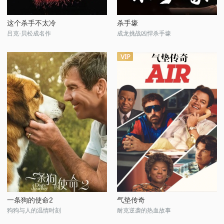
这个杀手不太冷
杀手壕
吕克·贝松成名作
成龙挑战凶悍杀手壕
一条狗的使命2
气垫传奇
狗狗与人的温情时刻
耐克逆袭的热血故事