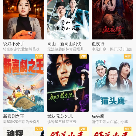
说好不分手
蜀山：新蜀山剑侠
血夜行
错乱纷杂的爱情纠葛戏
无法超越的林青霞经典角色
中元归乡，揭开灭门旧怨
新喜剧之王
武状元苏乞儿
猫头鹰
周星驰20年后为爱奋斗
纨绔星爷触底逆袭
范侍卫带大白鲨小小李破案寻妃