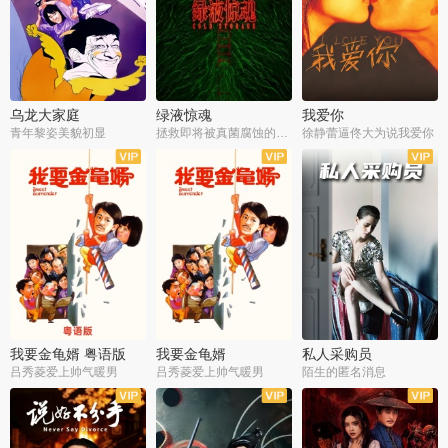
乌龙大家庭
绿液惊魂
我爱你
青年黎姿美貌初显
拯救即将被真菌腐蚀的世界
徐静蕾逼佟大为说我爱你
我要金龟婿 粤语版
我要金龟婿
私人采购员
吕秀菱爱上帅气暖男
吕秀菱爱上帅气暖男
陌生的匿名消息