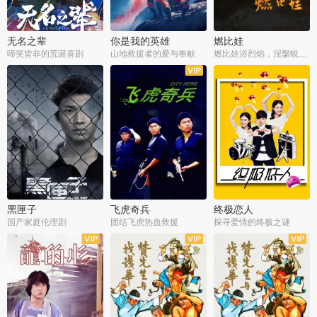
无名之辈
你是我的英雄
燃比娃
啼笑皆非的荒诞喜剧
山地救援者的爱与奉献
燃比娃浴烈焰，涅槃蜕变成人
黑匣子
飞虎奇兵
终极恋人
国产家庭伦理剧
团结飞虎热血救援
探寻爱情的终极之谜