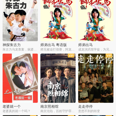
神探朱古力
师弟出马 粤语版
师弟出马
朱古力乌龙查案，疯婆子神助攻
师兄被迫打假赛，阿龙追查斗黑帮
成龙演武馆学徒，为兄搏命战黑道
老婆就一个
南京照相馆
走走停停
老婆真的就一个吗？
南京沦陷，百姓守护罪证底片
意想不到的转变