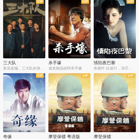
三大队
杀手壕
情陷夜巴黎
真实改编，三大队的身世浮沉
成龙挑战凶悍杀手壕
朱丽叶·比诺什，演尽失爱之痛
奇缘
摩登保镖 粤语版
摩登保镖