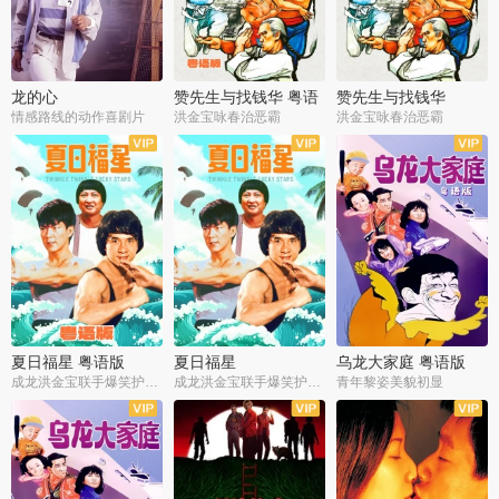
龙的心
赞先生与找钱华 粤语
赞先生与找钱华
版
情感路线的动作喜剧片
洪金宝咏春治恶霸
洪金宝咏春治恶霸
夏日福星 粤语版
夏日福星
乌龙大家庭 粤语版
成龙洪金宝联手爆笑护美女
成龙洪金宝联手爆笑护美女
青年黎姿美貌初显