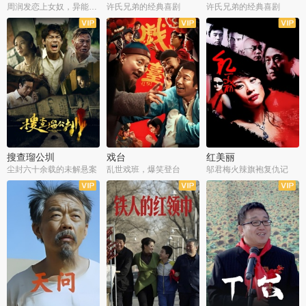
周润发恋上女奴，异能护体战邪派
许氏兄弟的经典喜剧
许氏兄弟的经典喜剧
搜查瑠公圳
戏台
红美丽
尘封六十余载的未解悬案
乱世戏班，爆笑登台
邬君梅火辣旗袍复仇记