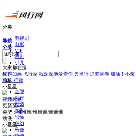
分类
电视剧
导航
电影
分类
VIP
漫剧
少儿
大家都在搜
战旗如画
飞行家
我深深地爱着你
典当行
追梦青春
加油！小茉
收起
猎狐·行动
题材
小星星
全部
动作
视频标题
爱情
更新至xx
喜剧
类型：
谁谁谁
/
谁谁谁
/
谁谁谁
恐怖
动漫
科幻
小星星
悬疑