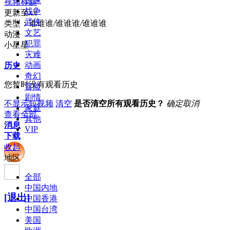
惊悚
视频标题
战争
更新至xx
武侠
类型：
谁谁谁
/
谁谁谁
/
谁谁谁
文艺
动漫
犯罪
小星星
灾难
动画
历史
奇幻
您暂时没有观看历史
冒险
剧情
不显示短视频
清空
是否清空所有观看历史？
确定
取消
家庭
查看全部
其他
消息
VIP
下载
收起
地区
全部
中国内地
[退出]
中国香港
中国台湾
美国