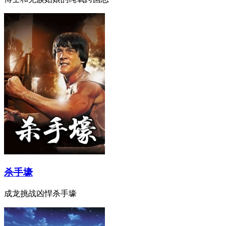
杀手壕
成龙挑战凶悍杀手壕