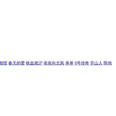
相馆
春天的爱
铁血淞沪
依依向北风
单单
9号传奇
开山人
阵地