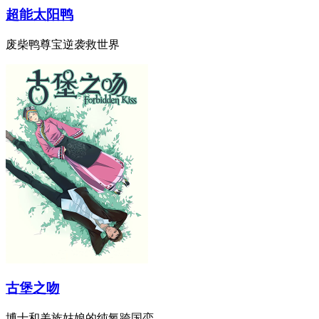
超能太阳鸭
废柴鸭尊宝逆袭救世界
古堡之吻
博士和羌族姑娘的纯氧跨国恋