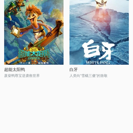
超能太阳鸭
白牙
废柴鸭尊宝逆袭救世界
人类向“雪橇三傻”的致敬