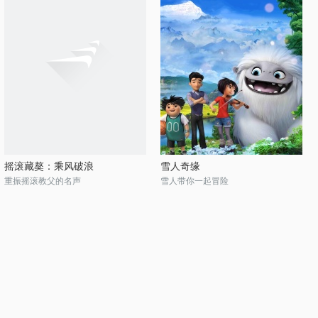
摇滚藏獒：乘风破浪
雪人奇缘
重振摇滚教父的名声
雪人带你一起冒险