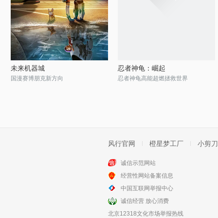
未来机器城
忍者神龟：崛起
国漫赛博朋克新方向
忍者神龟高能超燃拯救世界
风行官网
橙星梦工厂
小剪刀
诚信示范网站
经营性网站备案信息
中国互联网举报中心
诚信经营 放心消费
北京12318文化市场举报热线