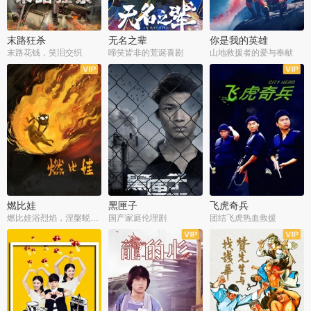
末路狂杀
无名之辈
你是我的英雄
末路花钱，笑泪交织
啼笑皆非的荒诞喜剧
山地救援者的爱与奉献
燃比娃
黑匣子
飞虎奇兵
燃比娃浴烈焰，涅槃蜕变成人
国产家庭伦理剧
团结飞虎热血救援