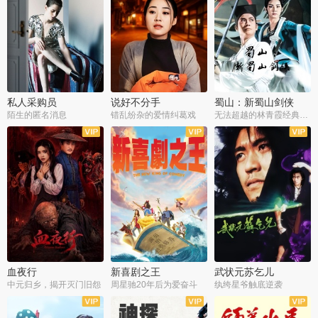
私人采购员
说好不分手
蜀山：新蜀山剑侠
陌生的匿名消息
错乱纷杂的爱情纠葛戏
无法超越的林青霞经典角色
血夜行
新喜剧之王
武状元苏乞儿
中元归乡，揭开灭门旧怨
周星驰20年后为爱奋斗
纨绔星爷触底逆袭