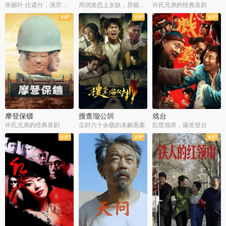
朱丽叶·比诺什，演尽失爱之痛
周润发恋上女奴，异能护体战邪派
许氏兄弟的经典喜剧
摩登保镖
搜查瑠公圳
戏台
许氏兄弟的经典喜剧
尘封六十余载的未解悬案
乱世戏班，爆笑登台