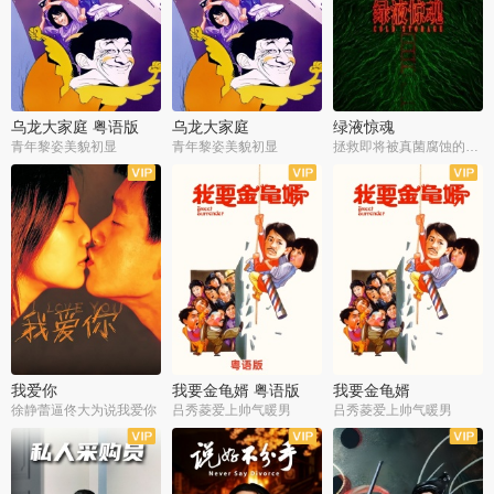
乌龙大家庭 粤语版
乌龙大家庭
绿液惊魂
青年黎姿美貌初显
青年黎姿美貌初显
拯救即将被真菌腐蚀的世界
我爱你
我要金龟婿 粤语版
我要金龟婿
徐静蕾逼佟大为说我爱你
吕秀菱爱上帅气暖男
吕秀菱爱上帅气暖男