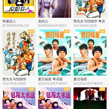
终极恋人
龙的心
赞先生与找钱华 粤语
版
探寻爱情的终极之谜
情感路线的动作喜剧片
洪金宝咏春治恶霸
赞先生与找钱华
夏日福星 粤语版
夏日福星
洪金宝咏春治恶霸
成龙洪金宝联手爆笑护美女
成龙洪金宝联手爆笑护美女