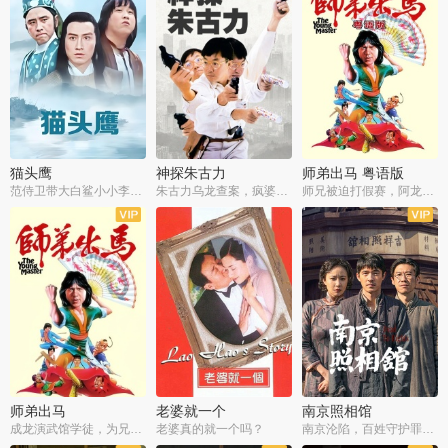
猫头鹰
神探朱古力
师弟出马 粤语版
范侍卫带大白鲨小小李破案寻妃
朱古力乌龙查案，疯婆子神助攻
师兄被迫打假赛，阿龙追查斗黑帮
师弟出马
老婆就一个
南京照相馆
成龙演武馆学徒，为兄搏命战黑道
老婆真的就一个吗？
南京沦陷，百姓守护罪证底片