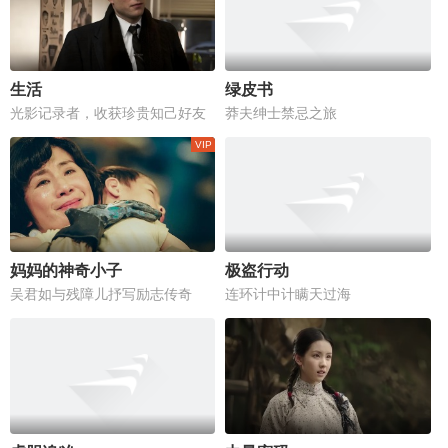
生活
绿皮书
光影记录者，收获珍贵知己好友
莽夫绅士禁忌之旅
妈妈的神奇小子
极盗行动
吴君如与残障儿抒写励志传奇
连环计中计瞒天过海