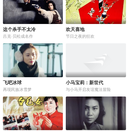
这个杀手不太冷
欢天喜地
吕克·贝松成名作
节日之夜的狂欢
飞吧冰球
小马宝莉：新世代
再现民族冰雪梦
与小马开启友谊魔法冒险