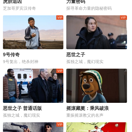
虎胆追凶
力量密码
芝加哥罗宾汉传奇
探寻革命力量的隐秘密码
9号传奇
恶世之子
9号复出，绝杀封神
孤独之城，魔幻现实
恶世之子 普通话版
摇滚藏獒：乘风破浪
孤独之城，魔幻现实
重振摇滚教父的名声