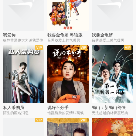
我爱你
我要金龟婿 粤语版
我要金龟婿
徐静蕾逼佟大为说我爱你
吕秀菱爱上帅气暖男
吕秀菱爱上帅气暖男
私人采购员
说好不分手
蜀山：新蜀山剑侠
陌生的匿名消息
错乱纷杂的爱情纠葛戏
无法超越的林青霞经典角色