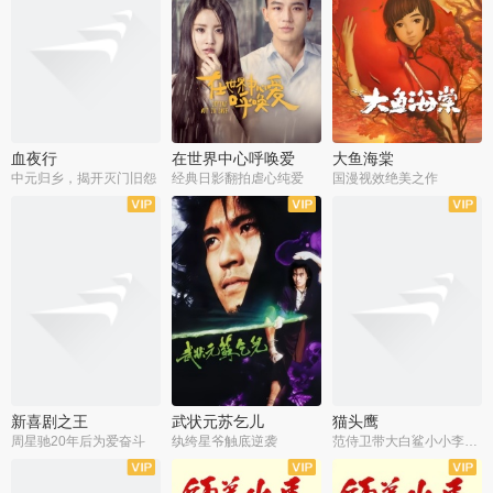
血夜行
在世界中心呼唤爱
大鱼海棠
中元归乡，揭开灭门旧怨
经典日影翻拍虐心纯爱
国漫视效绝美之作
新喜剧之王
武状元苏乞儿
猫头鹰
周星驰20年后为爱奋斗
纨绔星爷触底逆袭
范侍卫带大白鲨小小李破案寻妃