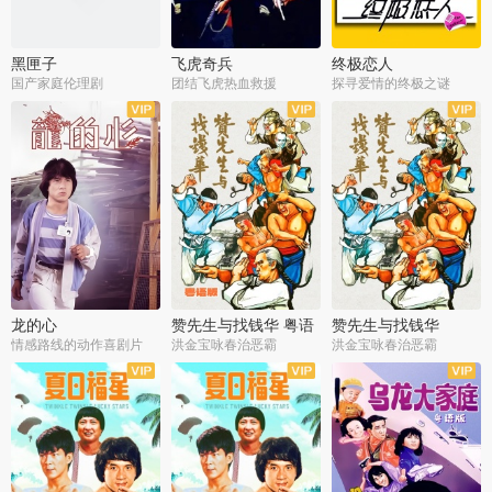
黑匣子
飞虎奇兵
终极恋人
国产家庭伦理剧
团结飞虎热血救援
探寻爱情的终极之谜
龙的心
赞先生与找钱华 粤语
赞先生与找钱华
版
情感路线的动作喜剧片
洪金宝咏春治恶霸
洪金宝咏春治恶霸