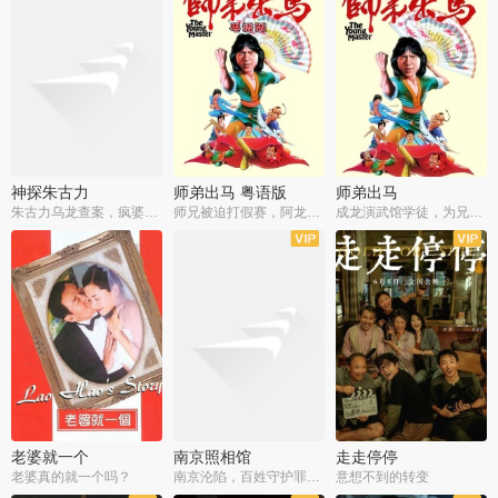
神探朱古力
师弟出马 粤语版
师弟出马
朱古力乌龙查案，疯婆子神助攻
师兄被迫打假赛，阿龙追查斗黑帮
成龙演武馆学徒，为兄搏命战黑道
老婆就一个
南京照相馆
走走停停
老婆真的就一个吗？
南京沦陷，百姓守护罪证底片
意想不到的转变