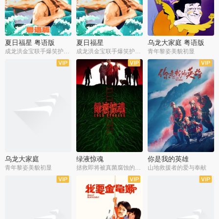
夏日福星 粤语版
夏日福星
乌龙大家庭 粤语版
成龙洪金宝联手爆笑护美女
成龙洪金宝联手爆笑护美女
青年黎姿美貌初显
乌龙大家庭
绿液惊魂
你是我的英雄
青年黎姿美貌初显
拯救即将被真菌腐蚀的世界
山地救援者的爱与奉献