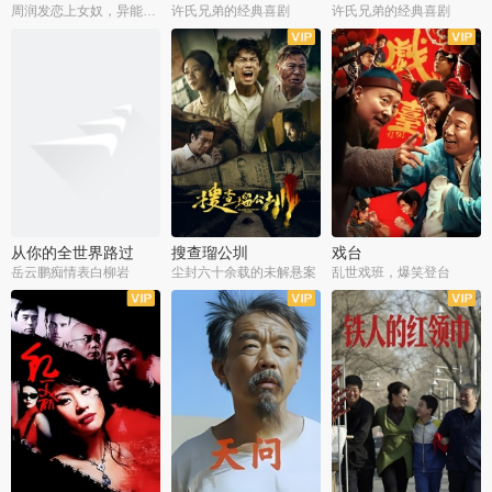
周润发恋上女奴，异能护体战邪派
许氏兄弟的经典喜剧
许氏兄弟的经典喜剧
从你的全世界路过
搜查瑠公圳
戏台
岳云鹏痴情表白柳岩
尘封六十余载的未解悬案
乱世戏班，爆笑登台