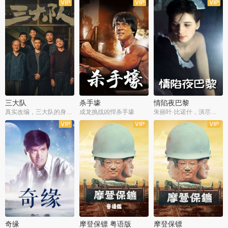
三大队
杀手壕
情陷夜巴黎
真实改编，三大队的身世浮沉
成龙挑战凶悍杀手壕
朱丽叶·比诺什，演尽失爱之痛
奇缘
摩登保镖 粤语版
摩登保镖