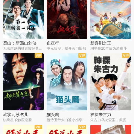
蜀山：新蜀山剑侠
血夜行
新喜剧之王
无法超越的林青霞经典角色
中元归乡，揭开灭门旧怨
周星驰20年后为爱奋斗
武状元苏乞儿
猫头鹰
神探朱古力
纨绔星爷触底逆袭
范侍卫带大白鲨小小李破案寻妃
朱古力乌龙查案，疯婆子神助攻