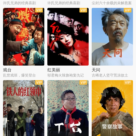
许氏兄弟的经典喜剧
许氏兄弟的经典喜剧
尘封六十余载的未解悬案
戏台
红美丽
天问
乱世戏班，爆笑登台
邬君梅火辣旗袍复仇记
古稀老人坚守荒凉故土