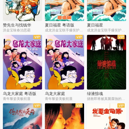
赞先生与找钱华
夏日福星 粤语版
夏日福星
洪金宝咏春治恶霸
成龙洪金宝联手爆笑护美女
成龙洪金宝联手爆笑护美女
乌龙大家庭 粤语版
乌龙大家庭
绿液惊魂
青年黎姿美貌初显
青年黎姿美貌初显
拯救即将被真菌腐蚀的世界