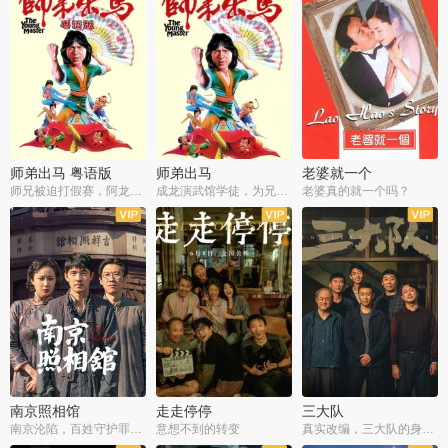
师弟出马 粤语版
师弟出马
老婆就一个
师兄被迫打假赛，阿龙追查斗黑帮
成龙演武馆学徒，为兄搏命战黑道
老婆真的就一个吗？
南京照相馆
走走停停
三大队
南京沦陷，百姓守护罪证底片
意想不到的转变
真实改编，三大队的身世浮沉