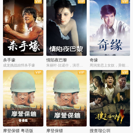
杀手壕
情陷夜巴黎
奇缘
成龙挑战凶悍杀手壕
朱丽叶·比诺什，演尽失爱之痛
周润发恋上女奴，异能护体战邪派
摩登保镖 粤语版
摩登保镖
搜查瑠公圳