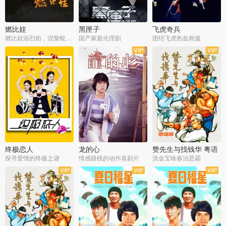
燃比娃
黑匣子
飞虎奇兵
燃比娃浴烈焰，涅槃蜕变成人
国产家庭伦理剧
团结飞虎热血救援
终极恋人
龙的心
赞先生与找钱华 粤语
版
探寻爱情的终极之谜
情感路线的动作喜剧片
洪金宝咏春治恶霸