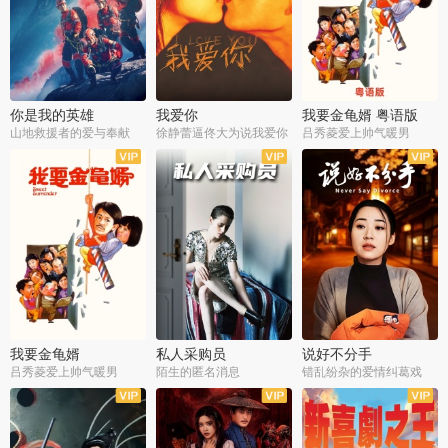
你是我的英雄
我爱你
我要金龟婿 粤语版
山地救援者的爱与奉献
徐静蕾逼佟大为说我爱你
吕秀菱爱上帅气暖男
我要金龟婿
私人采购员
说好不分手
吕秀菱爱上帅气暖男
陌生的匿名消息
错乱纷杂的爱情纠葛戏