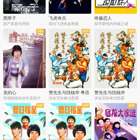
黑匣子
飞虎奇兵
终极恋人
国产家庭伦理剧
团结飞虎热血救援
探寻爱情的终极之谜
龙的心
赞先生与找钱华 粤语
赞先生与找钱华
版
情感路线的动作喜剧片
洪金宝咏春治恶霸
洪金宝咏春治恶霸