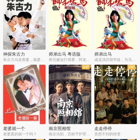
神探朱古力
师弟出马 粤语版
师弟出马
朱古力乌龙查案，疯婆子神助攻
师兄被迫打假赛，阿龙追查斗黑帮
成龙演武馆学徒，为兄搏命战黑道
老婆就一个
南京照相馆
走走停停
老婆真的就一个吗？
南京沦陷，百姓守护罪证底片
意想不到的转变