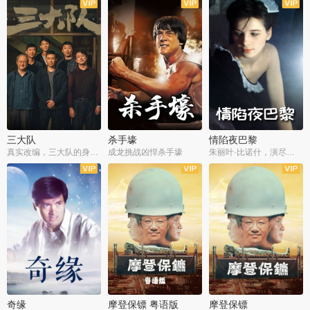
三大队
杀手壕
情陷夜巴黎
真实改编，三大队的身世浮沉
成龙挑战凶悍杀手壕
朱丽叶·比诺什，演尽失爱之痛
奇缘
摩登保镖 粤语版
摩登保镖