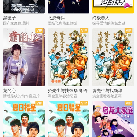
黑匣子
飞虎奇兵
终极恋人
国产家庭伦理剧
团结飞虎热血救援
探寻爱情的终极之谜
龙的心
赞先生与找钱华 粤语
赞先生与找钱华
版
情感路线的动作喜剧片
洪金宝咏春治恶霸
洪金宝咏春治恶霸