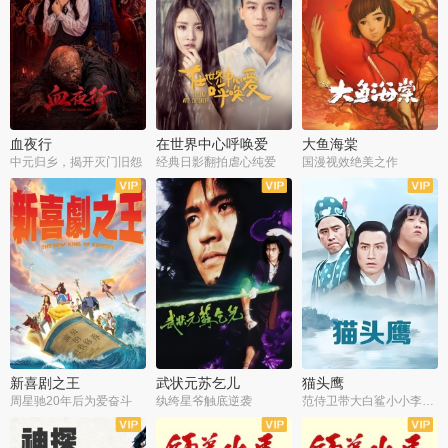
血夜行
在世界中心呼唤爱
大鱼海棠
中元归乡，揭开灭门旧怨
经典日影翻拍虐心纯爱
国漫视效绝美之作
新喜剧之王
武状元苏乞儿
猫头鹰
周星驰20年后为爱奋斗
纨绔星爷触底逆袭
范侍卫带大白鲨小小李破案寻妃