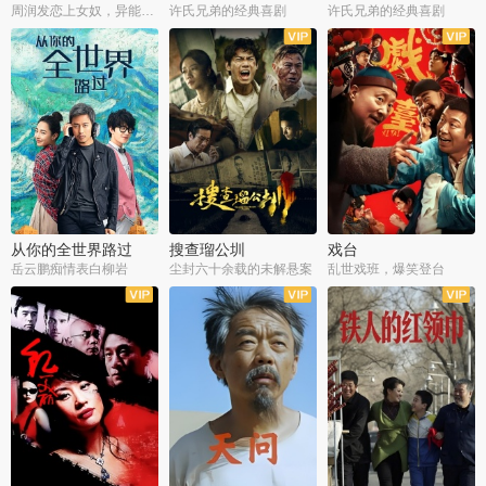
周润发恋上女奴，异能护体战邪派
许氏兄弟的经典喜剧
许氏兄弟的经典喜剧
从你的全世界路过
搜查瑠公圳
戏台
岳云鹏痴情表白柳岩
尘封六十余载的未解悬案
乱世戏班，爆笑登台