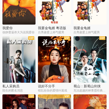
我爱你
我要金龟婿 粤语版
我要金龟婿
徐静蕾逼佟大为说我爱你
吕秀菱爱上帅气暖男
吕秀菱爱上帅气暖男
私人采购员
说好不分手
蜀山：新蜀山剑侠
陌生的匿名消息
错乱纷杂的爱情纠葛戏
无法超越的林青霞经典角色