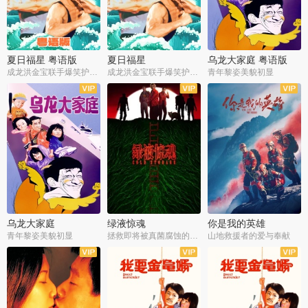
夏日福星 粤语版
夏日福星
乌龙大家庭 粤语版
成龙洪金宝联手爆笑护美女
成龙洪金宝联手爆笑护美女
青年黎姿美貌初显
乌龙大家庭
绿液惊魂
你是我的英雄
青年黎姿美貌初显
拯救即将被真菌腐蚀的世界
山地救援者的爱与奉献