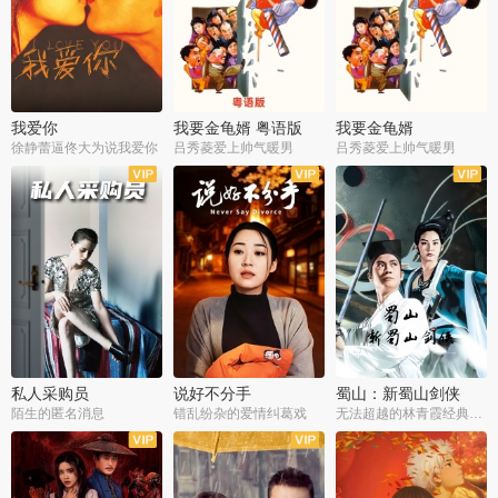
我爱你
我要金龟婿 粤语版
我要金龟婿
徐静蕾逼佟大为说我爱你
吕秀菱爱上帅气暖男
吕秀菱爱上帅气暖男
私人采购员
说好不分手
蜀山：新蜀山剑侠
陌生的匿名消息
错乱纷杂的爱情纠葛戏
无法超越的林青霞经典角色