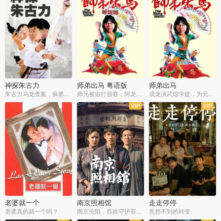
神探朱古力
师弟出马 粤语版
师弟出马
朱古力乌龙查案，疯婆子神助攻
师兄被迫打假赛，阿龙追查斗黑帮
成龙演武馆学徒，为兄搏命战黑道
老婆就一个
南京照相馆
走走停停
老婆真的就一个吗？
南京沦陷，百姓守护罪证底片
意想不到的转变