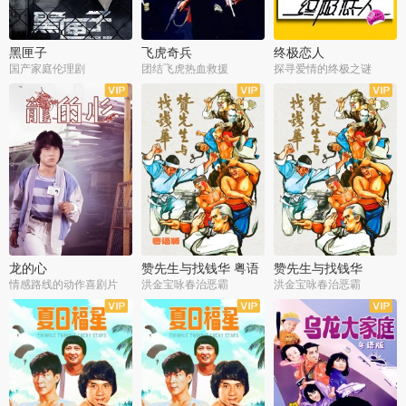
黑匣子
飞虎奇兵
终极恋人
国产家庭伦理剧
团结飞虎热血救援
探寻爱情的终极之谜
龙的心
赞先生与找钱华 粤语
赞先生与找钱华
版
情感路线的动作喜剧片
洪金宝咏春治恶霸
洪金宝咏春治恶霸