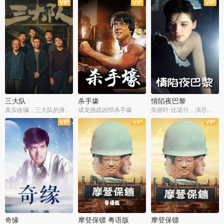
三大队
杀手壕
情陷夜巴黎
真实改编，三大队的身世浮沉
成龙挑战凶悍杀手壕
朱丽叶·比诺什，演尽失爱之痛
奇缘
摩登保镖 粤语版
摩登保镖