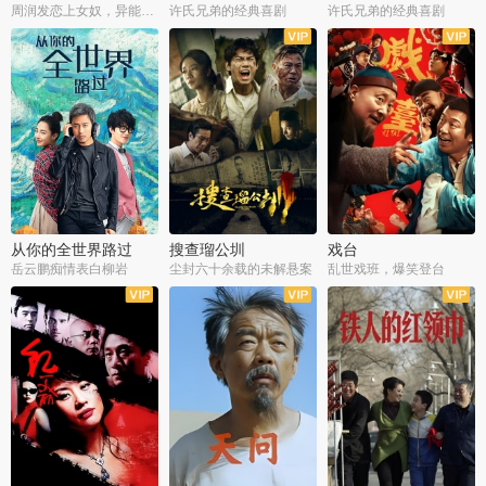
周润发恋上女奴，异能护体战邪派
许氏兄弟的经典喜剧
许氏兄弟的经典喜剧
从你的全世界路过
搜查瑠公圳
戏台
岳云鹏痴情表白柳岩
尘封六十余载的未解悬案
乱世戏班，爆笑登台