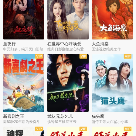
血夜行
在世界中心呼唤爱
大鱼海棠
中元归乡，揭开灭门旧怨
经典日影翻拍虐心纯爱
国漫视效绝美之作
新喜剧之王
武状元苏乞儿
猫头鹰
周星驰20年后为爱奋斗
纨绔星爷触底逆袭
范侍卫带大白鲨小小李破案寻妃