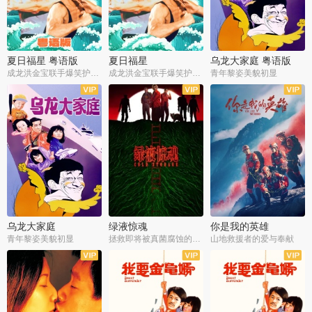
夏日福星 粤语版
夏日福星
乌龙大家庭 粤语版
成龙洪金宝联手爆笑护美女
成龙洪金宝联手爆笑护美女
青年黎姿美貌初显
乌龙大家庭
绿液惊魂
你是我的英雄
青年黎姿美貌初显
拯救即将被真菌腐蚀的世界
山地救援者的爱与奉献