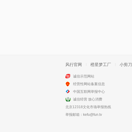
风行官网
橙星梦工厂
小剪刀
诚信示范网站
经营性网站备案信息
中国互联网举报中心
诚信经营 放心消费
北京12318文化市场举报热线
举报邮箱：
kefu@fun.tv