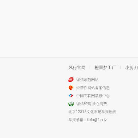
风行官网
橙星梦工厂
小剪刀
诚信示范网站
经营性网站备案信息
中国互联网举报中心
诚信经营 放心消费
北京12318文化市场举报热线
举报邮箱：
kefu@fun.tv