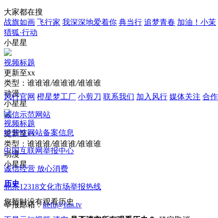
大家都在搜
战旗如画
飞行家
我深深地爱着你
典当行
追梦青春
加油！小茉
猎狐·行动
小星星
视频标题
更新至xx
类型：
谁谁谁
/
谁谁谁
/
谁谁谁
动漫
风行官网
橙星梦工厂
小剪刀
联系我们
加入风行
媒体关注
合作
小星星
诚信示范网站
视频标题
经营性网站备案信息
更新至xx
类型：
谁谁谁
/
谁谁谁
/
谁谁谁
中国互联网举报中心
动漫
小星星
诚信经营 放心消费
历史
北京12318文化市场举报热线
您暂时没有观看历史
举报邮箱：
kefu@fun.tv