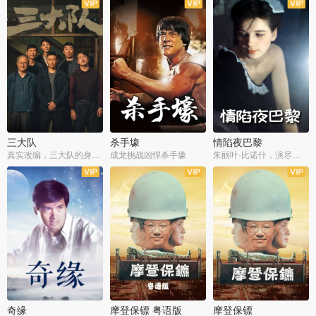
三大队
杀手壕
情陷夜巴黎
真实改编，三大队的身世浮沉
成龙挑战凶悍杀手壕
朱丽叶·比诺什，演尽失爱之痛
奇缘
摩登保镖 粤语版
摩登保镖