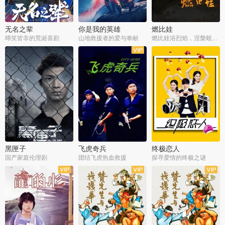
无名之辈
你是我的英雄
燃比娃
啼笑皆非的荒诞喜剧
山地救援者的爱与奉献
燃比娃浴烈焰，涅槃蜕变成人
黑匣子
飞虎奇兵
终极恋人
国产家庭伦理剧
团结飞虎热血救援
探寻爱情的终极之谜