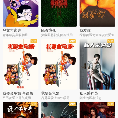
乌龙大家庭
绿液惊魂
我爱你
青年黎姿美貌初显
拯救即将被真菌腐蚀的世界
徐静蕾逼佟大为说我爱你
我要金龟婿 粤语版
我要金龟婿
私人采购员
吕秀菱爱上帅气暖男
吕秀菱爱上帅气暖男
陌生的匿名消息