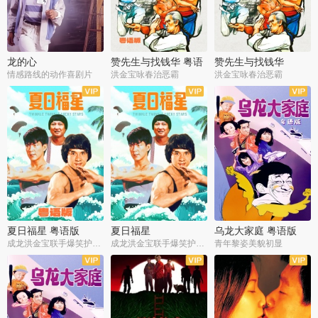
龙的心
赞先生与找钱华 粤语
赞先生与找钱华
版
情感路线的动作喜剧片
洪金宝咏春治恶霸
洪金宝咏春治恶霸
夏日福星 粤语版
夏日福星
乌龙大家庭 粤语版
成龙洪金宝联手爆笑护美女
成龙洪金宝联手爆笑护美女
青年黎姿美貌初显