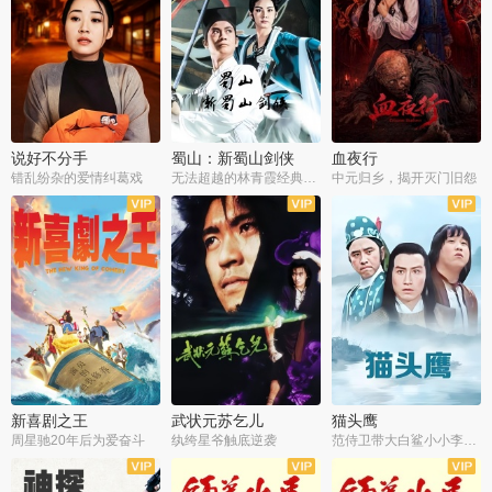
说好不分手
蜀山：新蜀山剑侠
血夜行
错乱纷杂的爱情纠葛戏
无法超越的林青霞经典角色
中元归乡，揭开灭门旧怨
新喜剧之王
武状元苏乞儿
猫头鹰
周星驰20年后为爱奋斗
纨绔星爷触底逆袭
范侍卫带大白鲨小小李破案寻妃