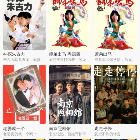
神探朱古力
师弟出马 粤语版
师弟出马
朱古力乌龙查案，疯婆子神助攻
师兄被迫打假赛，阿龙追查斗黑帮
成龙演武馆学徒，为兄搏命战黑道
老婆就一个
南京照相馆
走走停停
老婆真的就一个吗？
南京沦陷，百姓守护罪证底片
意想不到的转变