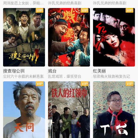
周润发恋上女奴，异能护体战邪派
许氏兄弟的经典喜剧
许氏兄弟的经典喜剧
搜查瑠公圳
戏台
红美丽
尘封六十余载的未解悬案
乱世戏班，爆笑登台
邬君梅火辣旗袍复仇记