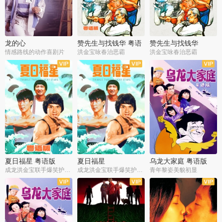
龙的心
赞先生与找钱华 粤语
赞先生与找钱华
版
情感路线的动作喜剧片
洪金宝咏春治恶霸
洪金宝咏春治恶霸
夏日福星 粤语版
夏日福星
乌龙大家庭 粤语版
成龙洪金宝联手爆笑护美女
成龙洪金宝联手爆笑护美女
青年黎姿美貌初显