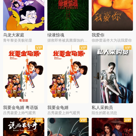
乌龙大家庭
绿液惊魂
我爱你
青年黎姿美貌初显
拯救即将被真菌腐蚀的世界
徐静蕾逼佟大为说我爱你
我要金龟婿 粤语版
我要金龟婿
私人采购员
吕秀菱爱上帅气暖男
吕秀菱爱上帅气暖男
陌生的匿名消息