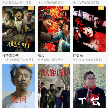
周润发恋上女奴，异能护体战邪派
许氏兄弟的经典喜剧
许氏兄弟的经典喜剧
搜查瑠公圳
戏台
红美丽
尘封六十余载的未解悬案
乱世戏班，爆笑登台
邬君梅火辣旗袍复仇记