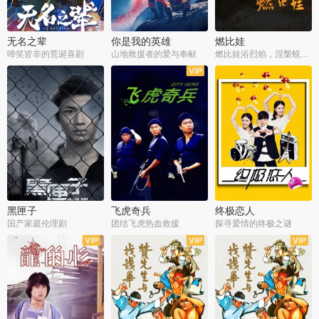
无名之辈
你是我的英雄
燃比娃
啼笑皆非的荒诞喜剧
山地救援者的爱与奉献
燃比娃浴烈焰，涅槃蜕变成人
黑匣子
飞虎奇兵
终极恋人
国产家庭伦理剧
团结飞虎热血救援
探寻爱情的终极之谜