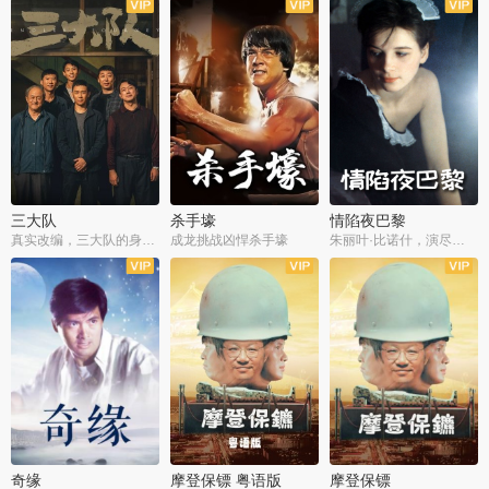
三大队
杀手壕
情陷夜巴黎
真实改编，三大队的身世浮沉
成龙挑战凶悍杀手壕
朱丽叶·比诺什，演尽失爱之痛
奇缘
摩登保镖 粤语版
摩登保镖