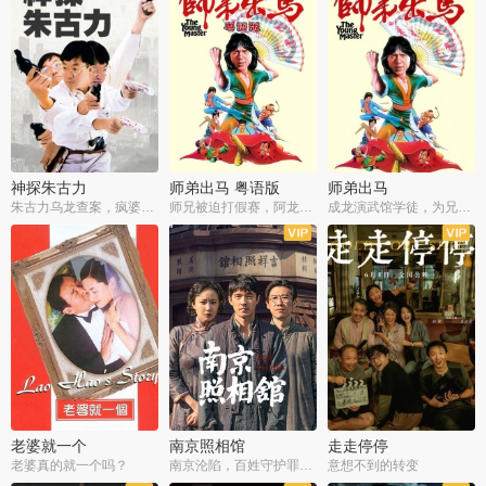
神探朱古力
师弟出马 粤语版
师弟出马
朱古力乌龙查案，疯婆子神助攻
师兄被迫打假赛，阿龙追查斗黑帮
成龙演武馆学徒，为兄搏命战黑道
老婆就一个
南京照相馆
走走停停
老婆真的就一个吗？
南京沦陷，百姓守护罪证底片
意想不到的转变