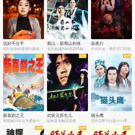
说好不分手
蜀山：新蜀山剑侠
血夜行
错乱纷杂的爱情纠葛戏
无法超越的林青霞经典角色
中元归乡，揭开灭门旧怨
新喜剧之王
武状元苏乞儿
猫头鹰
周星驰20年后为爱奋斗
纨绔星爷触底逆袭
范侍卫带大白鲨小小李破案寻妃