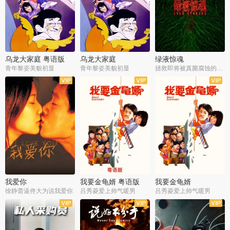
乌龙大家庭 粤语版
乌龙大家庭
绿液惊魂
青年黎姿美貌初显
青年黎姿美貌初显
拯救即将被真菌腐蚀的世界
我爱你
我要金龟婿 粤语版
我要金龟婿
徐静蕾逼佟大为说我爱你
吕秀菱爱上帅气暖男
吕秀菱爱上帅气暖男