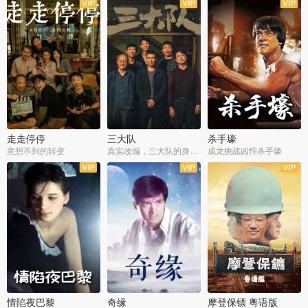
走走停停
三大队
杀手壕
意想不到的转变
真实改编，三大队的身世浮沉
成龙挑战凶悍杀手壕
情陷夜巴黎
奇缘
摩登保镖 粤语版