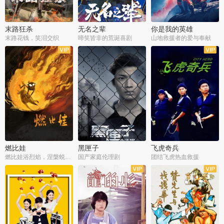
末路狂杀
无名之辈
你是我的英雄
末路花钱，笑泪交织
啼笑皆非的荒诞喜剧
山地救援者的爱与奉献
燃比娃
黑匣子
飞虎奇兵
燃比娃浴烈焰，涅槃蜕变成人
国产家庭伦理剧
团结飞虎热血救援