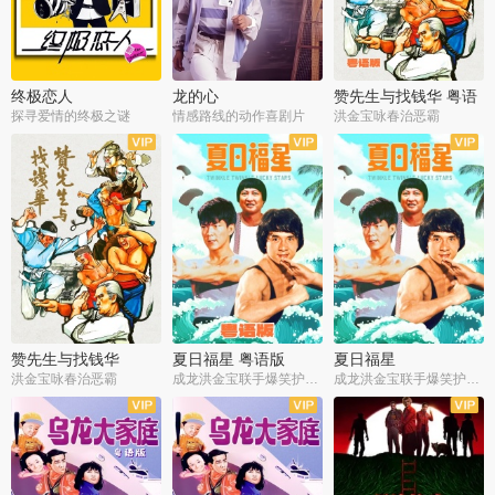
终极恋人
龙的心
赞先生与找钱华 粤语
版
探寻爱情的终极之谜
情感路线的动作喜剧片
洪金宝咏春治恶霸
赞先生与找钱华
夏日福星 粤语版
夏日福星
洪金宝咏春治恶霸
成龙洪金宝联手爆笑护美女
成龙洪金宝联手爆笑护美女