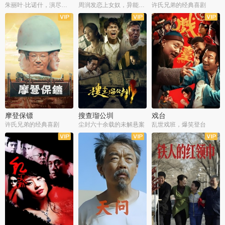
朱丽叶·比诺什，演尽失爱之痛
周润发恋上女奴，异能护体战邪派
许氏兄弟的经典喜剧
摩登保镖
搜查瑠公圳
戏台
许氏兄弟的经典喜剧
尘封六十余载的未解悬案
乱世戏班，爆笑登台