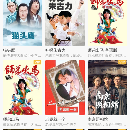
猫头鹰
神探朱古力
师弟出马 粤语版
范侍卫带大白鲨小小李破案寻妃
朱古力乌龙查案，疯婆子神助攻
师兄被迫打假赛，阿龙追查斗黑帮
师弟出马
老婆就一个
南京照相馆
成龙演武馆学徒，为兄搏命战黑道
老婆真的就一个吗？
南京沦陷，百姓守护罪证底片