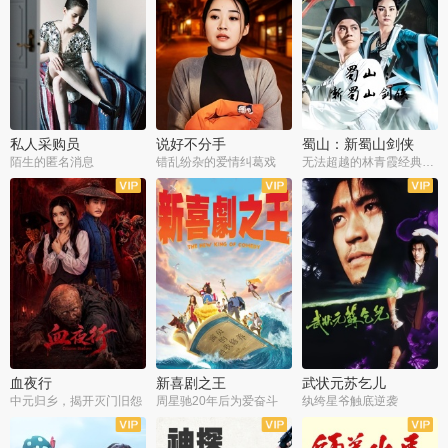
私人采购员
说好不分手
蜀山：新蜀山剑侠
陌生的匿名消息
错乱纷杂的爱情纠葛戏
无法超越的林青霞经典角色
血夜行
新喜剧之王
武状元苏乞儿
中元归乡，揭开灭门旧怨
周星驰20年后为爱奋斗
纨绔星爷触底逆袭