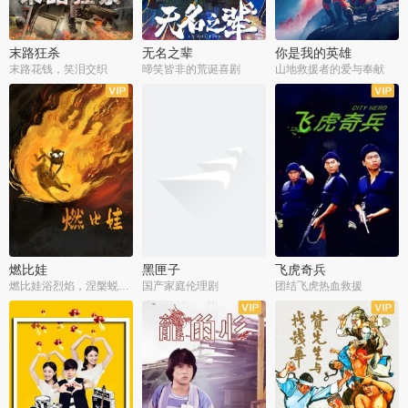
末路狂杀
无名之辈
你是我的英雄
末路花钱，笑泪交织
啼笑皆非的荒诞喜剧
山地救援者的爱与奉献
燃比娃
黑匣子
飞虎奇兵
燃比娃浴烈焰，涅槃蜕变成人
国产家庭伦理剧
团结飞虎热血救援