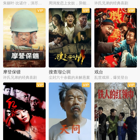
朱丽叶·比诺什，演尽失爱之痛
周润发恋上女奴，异能护体战邪派
许氏兄弟的经典喜剧
摩登保镖
搜查瑠公圳
戏台
许氏兄弟的经典喜剧
尘封六十余载的未解悬案
乱世戏班，爆笑登台