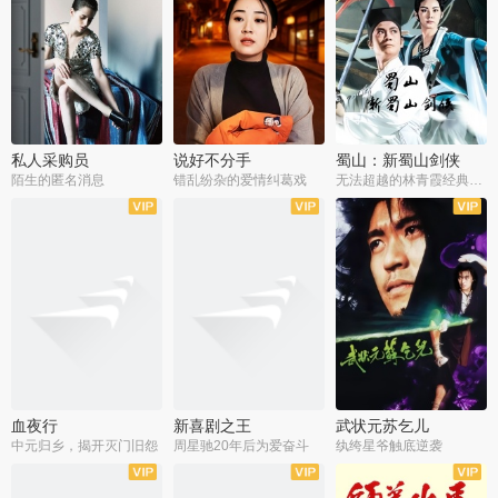
私人采购员
说好不分手
蜀山：新蜀山剑侠
陌生的匿名消息
错乱纷杂的爱情纠葛戏
无法超越的林青霞经典角色
血夜行
新喜剧之王
武状元苏乞儿
中元归乡，揭开灭门旧怨
周星驰20年后为爱奋斗
纨绔星爷触底逆袭