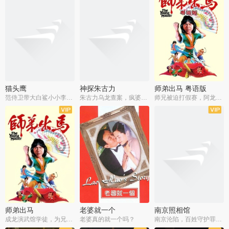
猫头鹰
神探朱古力
师弟出马 粤语版
范侍卫带大白鲨小小李破案寻妃
朱古力乌龙查案，疯婆子神助攻
师兄被迫打假赛，阿龙追查斗黑帮
师弟出马
老婆就一个
南京照相馆
成龙演武馆学徒，为兄搏命战黑道
老婆真的就一个吗？
南京沦陷，百姓守护罪证底片