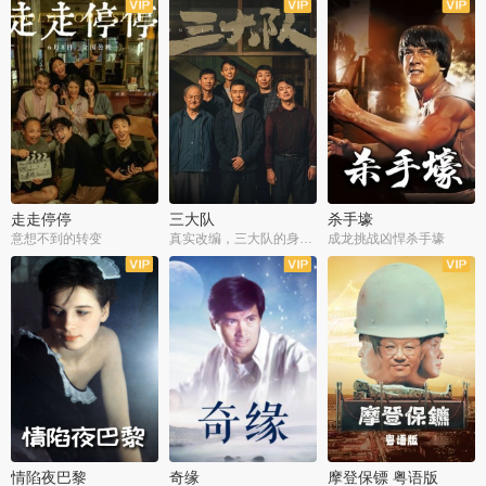
走走停停
三大队
杀手壕
意想不到的转变
真实改编，三大队的身世浮沉
成龙挑战凶悍杀手壕
情陷夜巴黎
奇缘
摩登保镖 粤语版