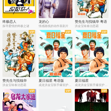
终极恋人
龙的心
赞先生与找钱华 粤语
版
探寻爱情的终极之谜
情感路线的动作喜剧片
洪金宝咏春治恶霸
赞先生与找钱华
夏日福星 粤语版
夏日福星
洪金宝咏春治恶霸
成龙洪金宝联手爆笑护美女
成龙洪金宝联手爆笑护美女