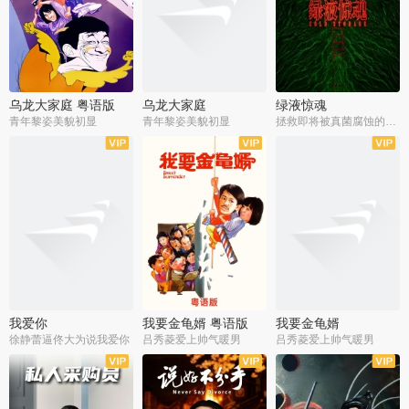
乌龙大家庭 粤语版
乌龙大家庭
绿液惊魂
青年黎姿美貌初显
青年黎姿美貌初显
拯救即将被真菌腐蚀的世界
我爱你
我要金龟婿 粤语版
我要金龟婿
徐静蕾逼佟大为说我爱你
吕秀菱爱上帅气暖男
吕秀菱爱上帅气暖男