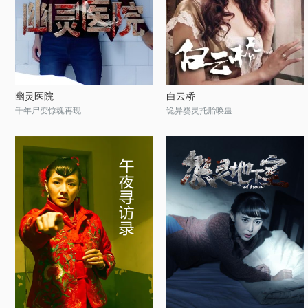
幽灵医院
白云桥
千年尸变惊魂再现
诡异婴灵托胎唤蛊