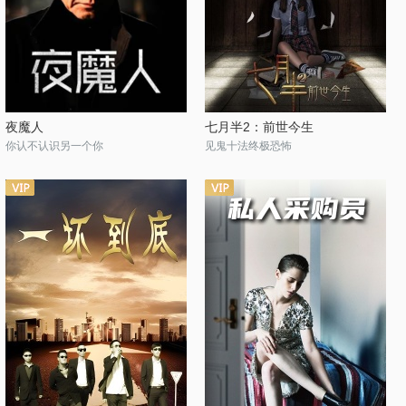
夜魔人
七月半2：前世今生
你认不认识另一个你
见鬼十法终极恐怖