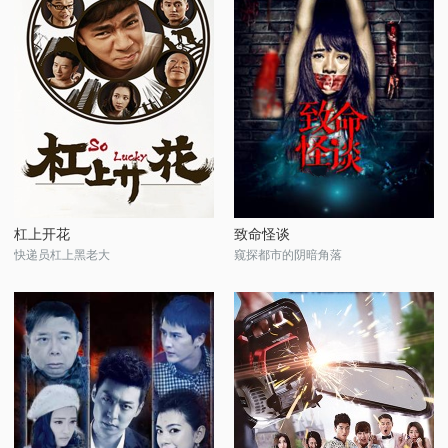
杠上开花
致命怪谈
快递员杠上黑老大
窥探都市的阴暗角落