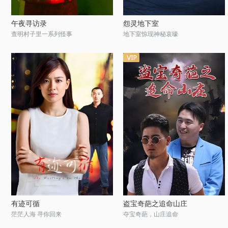
午夜寻访录
怨灵地下室
查明村子里一系列怪事
地下室惊现神秘哀嚎
有迹可循
盗宝奇葩之追命山庄
茫茫人海 寻你回来
夺宝奇葩，山庄追命