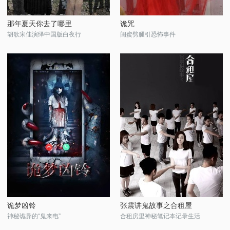
那年夏天你去了哪里
诡咒
胡歌宋佳演绎中国版白夜行
闺蜜劈腿引恐怖事件
诡梦凶铃
张震讲鬼故事之合租屋
神秘诡异的“鬼来电”
合租房里神秘笔记本记录生活