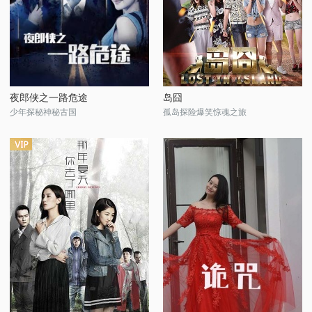
夜郎侠之一路危途
岛囧
少年探秘神秘古国
孤岛探险爆笑惊魂之旅