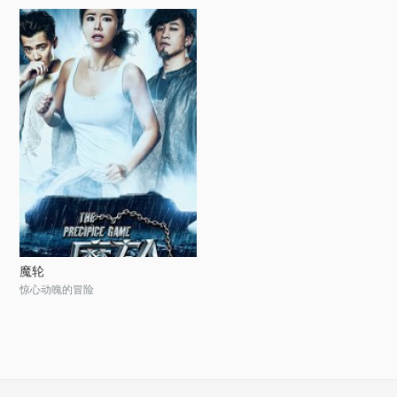
魔轮
惊心动魄的冒险