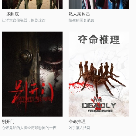
一坏到底
私人采购员
江洋大盗偷瓷器，闹剧连连
陌生的匿名消息
别开门
夺命推理
心怀鬼胎的人将经历最恐怖的一夜
凶手落入法网