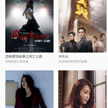
恐怖爱情故事之死亡公路
冲天火
恐怖悬疑公路惊魂
吴彦祖张若昀联手破案