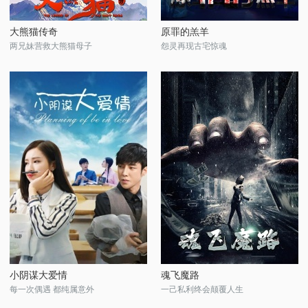
大熊猫传奇
原罪的羔羊
两兄妹营救大熊猫母子
怨灵再现古宅惊魂
小阴谋大爱情
魂飞魔路
每一次偶遇 都纯属意外
一己私利终会颠覆人生