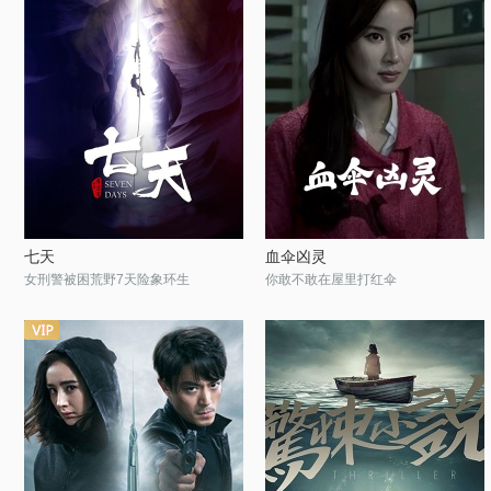
七天
血伞凶灵
女刑警被困荒野7天险象环生
你敢不敢在屋里打红伞