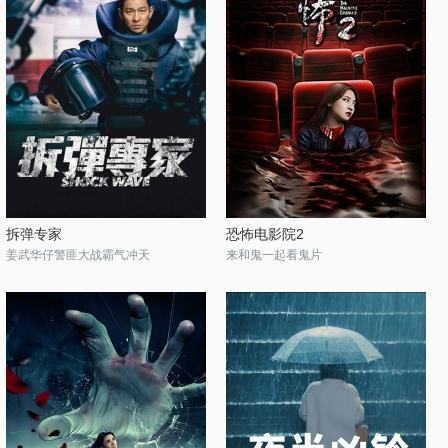
拆弹专家
恐怖电影院2
姜武华仔警匪大战霸气冲天
来和鬼一起看鬼片