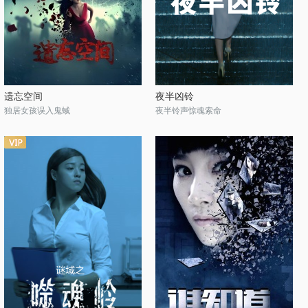
遗忘空间
夜半凶铃
独居女孩误入鬼蜮
夜半铃声惊魂索命