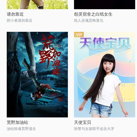
请勿靠近
怨灵宿舍之白纸女生
胆小者请勿靠近
纸人还魂恐怖复仇
荒野加油站
天使宝贝
油站惊魂荒野逃生
协警与女孩联手追击大牙