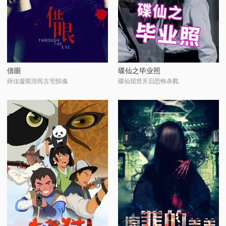
借眼
碟仙之毕业照
薛佳凝陈浩民古宅惊魂
碟仙现世开启恐怖杀戮