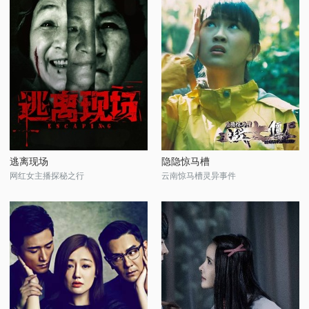
逃离现场
隐隐惊马槽
网红女主播探秘之行
云南惊马槽灵异事件