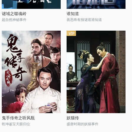
谜域之噬魂岭
谁知道
超自然神秘事件
善恶终有报谜底谁知道
鬼手传奇之听风瓶
妖猫传
乾坤鉴宝天眼归位
盛唐时期的妖猫事件