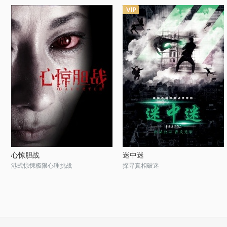
心惊胆战
迷中迷
港式惊悚极限心理挑战
探寻真相破迷