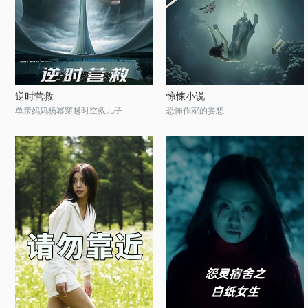
逆时营救
惊悚小说
单亲妈妈杨幂穿越时空救儿子
恐怖作家的妄想