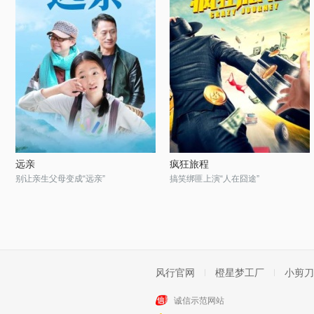
远亲
疯狂旅程
别让亲生父母变成“远亲”
搞笑绑匪上演“人在囧途”
风行官网
橙星梦工厂
小剪刀
诚信示范网站