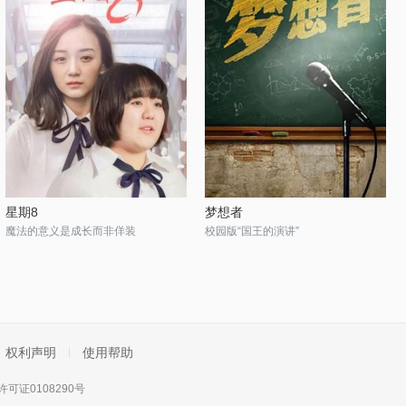
星期8
梦想者
魔法的意义是成长而非佯装
校园版“国王的演讲”
权利声明
使用帮助
可证0108290号