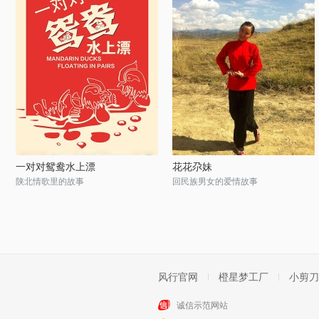
一对对鸳鸯水上漂
花花尕妹
陕北情歌里的故事
回民族男女的爱情故事
风行官网
橙星梦工厂
小剪刀
诚信示范网站