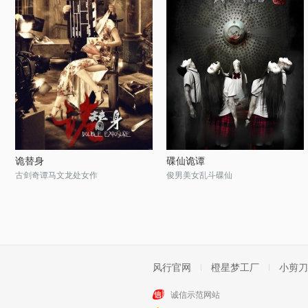
诡替身
碟仙诡谭
古剑奇谭马文龙处女作
俊男美女乱斗碟仙
风行官网
橙星梦工厂
小剪刀
诚信示范网站