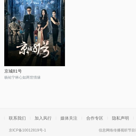
京城81号
杨祐宁林心如两世情缘
联系我们
加入风行
媒体关注
合作专区
隐私声明
京ICP备10012819号-1
信息网络传播视听节目许