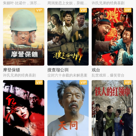
朱丽叶·比诺什，演尽失爱之痛
周润发恋上女奴，异能护体战邪派
许氏兄弟的经典喜剧
摩登保镖
搜查瑠公圳
戏台
许氏兄弟的经典喜剧
尘封六十余载的未解悬案
乱世戏班，爆笑登台