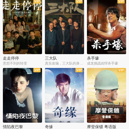
走走停停
三大队
杀手壕
意想不到的转变
真实改编，三大队的身世浮沉
成龙挑战凶悍杀手壕
情陷夜巴黎
奇缘
摩登保镖 粤语版