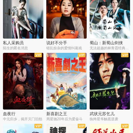
私人采购员
说好不分手
蜀山：新蜀山剑侠
陌生的匿名消息
错乱纷杂的爱情纠葛戏
无法超越的林青霞经典角色
血夜行
新喜剧之王
武状元苏乞儿
中元归乡，揭开灭门旧怨
周星驰20年后为爱奋斗
纨绔星爷触底逆袭