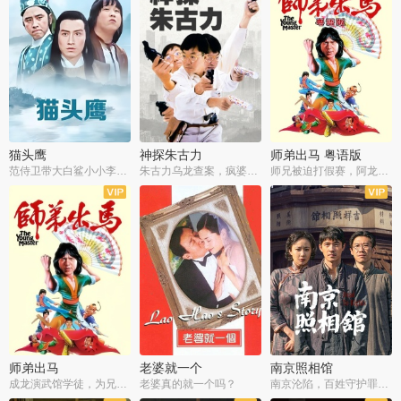
猫头鹰
神探朱古力
师弟出马 粤语版
范侍卫带大白鲨小小李破案寻妃
朱古力乌龙查案，疯婆子神助攻
师兄被迫打假赛，阿龙追查斗黑帮
师弟出马
老婆就一个
南京照相馆
成龙演武馆学徒，为兄搏命战黑道
老婆真的就一个吗？
南京沦陷，百姓守护罪证底片