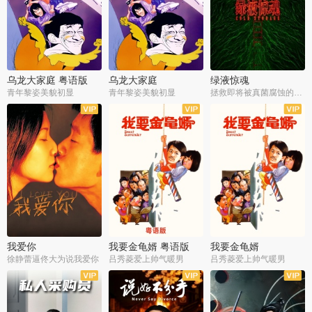
乌龙大家庭 粤语版
乌龙大家庭
绿液惊魂
青年黎姿美貌初显
青年黎姿美貌初显
拯救即将被真菌腐蚀的世界
我爱你
我要金龟婿 粤语版
我要金龟婿
徐静蕾逼佟大为说我爱你
吕秀菱爱上帅气暖男
吕秀菱爱上帅气暖男