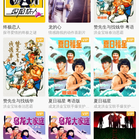
终极恋人
龙的心
赞先生与找钱华 粤语
版
探寻爱情的终极之谜
情感路线的动作喜剧片
洪金宝咏春治恶霸
赞先生与找钱华
夏日福星 粤语版
夏日福星
洪金宝咏春治恶霸
成龙洪金宝联手爆笑护美女
成龙洪金宝联手爆笑护美女