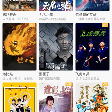
末路狂杀
无名之辈
你是我的英雄
末路花钱，笑泪交织
啼笑皆非的荒诞喜剧
山地救援者的爱与奉献
燃比娃
黑匣子
飞虎奇兵
燃比娃浴烈焰，涅槃蜕变成人
国产家庭伦理剧
团结飞虎热血救援