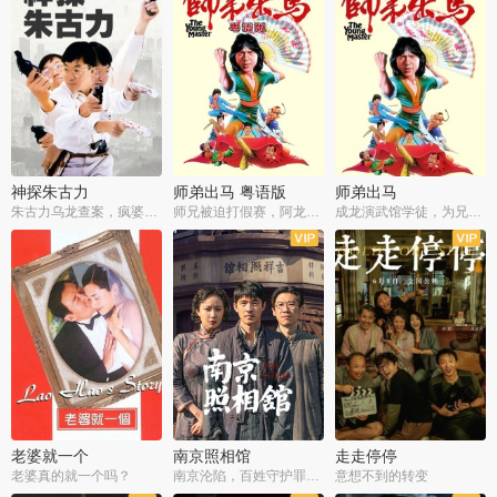
神探朱古力
师弟出马 粤语版
师弟出马
朱古力乌龙查案，疯婆子神助攻
师兄被迫打假赛，阿龙追查斗黑帮
成龙演武馆学徒，为兄搏命战黑道
老婆就一个
南京照相馆
走走停停
老婆真的就一个吗？
南京沦陷，百姓守护罪证底片
意想不到的转变