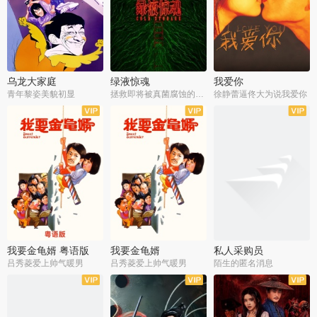
乌龙大家庭
绿液惊魂
我爱你
青年黎姿美貌初显
拯救即将被真菌腐蚀的世界
徐静蕾逼佟大为说我爱你
我要金龟婿 粤语版
我要金龟婿
私人采购员
吕秀菱爱上帅气暖男
吕秀菱爱上帅气暖男
陌生的匿名消息