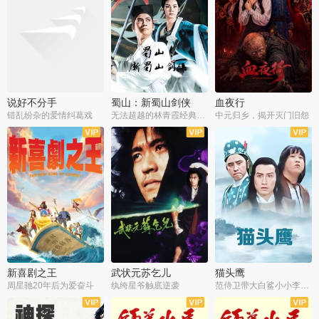
说好不分手
蜀山：新蜀山剑侠
血夜行
错乱纷杂的爱情纠葛戏
无法超越的林青霞经典角色
中元归乡，揭开灭门旧怨
新喜剧之王
武状元苏乞儿
猫头鹰
周星驰20年后为爱奋斗
纨绔星爷触底逆袭
范侍卫带大白鲨小小李破案寻妃