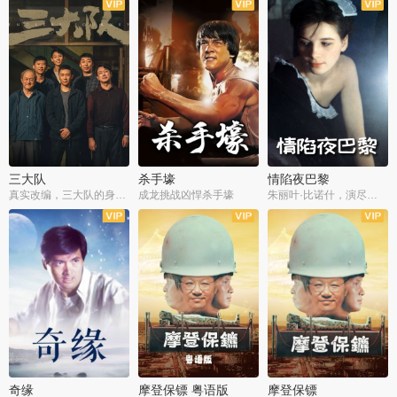
三大队
杀手壕
情陷夜巴黎
真实改编，三大队的身世浮沉
成龙挑战凶悍杀手壕
朱丽叶·比诺什，演尽失爱之痛
奇缘
摩登保镖 粤语版
摩登保镖