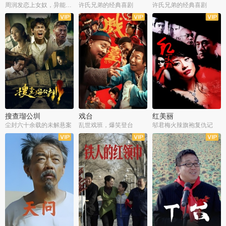
周润发恋上女奴，异能护体战邪派
许氏兄弟的经典喜剧
许氏兄弟的经典喜剧
搜查瑠公圳
戏台
红美丽
尘封六十余载的未解悬案
乱世戏班，爆笑登台
邬君梅火辣旗袍复仇记