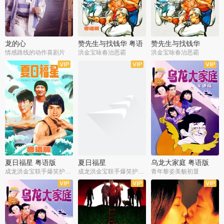
龙的心
赞先生与找钱华 粤语
赞先生与找钱华
版
情感路线的动作喜剧片
洪金宝咏春治恶霸
洪金宝咏春治恶霸
夏日福星 粤语版
夏日福星
乌龙大家庭 粤语版
成龙洪金宝联手爆笑护美女
成龙洪金宝联手爆笑护美女
青年黎姿美貌初显