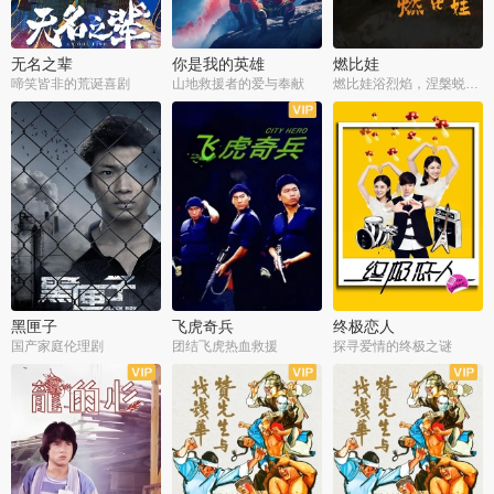
无名之辈
你是我的英雄
燃比娃
啼笑皆非的荒诞喜剧
山地救援者的爱与奉献
燃比娃浴烈焰，涅槃蜕变成人
黑匣子
飞虎奇兵
终极恋人
国产家庭伦理剧
团结飞虎热血救援
探寻爱情的终极之谜