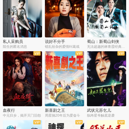
私人采购员
说好不分手
蜀山：新蜀山剑侠
陌生的匿名消息
错乱纷杂的爱情纠葛戏
无法超越的林青霞经典角色
血夜行
新喜剧之王
武状元苏乞儿
中元归乡，揭开灭门旧怨
周星驰20年后为爱奋斗
纨绔星爷触底逆袭