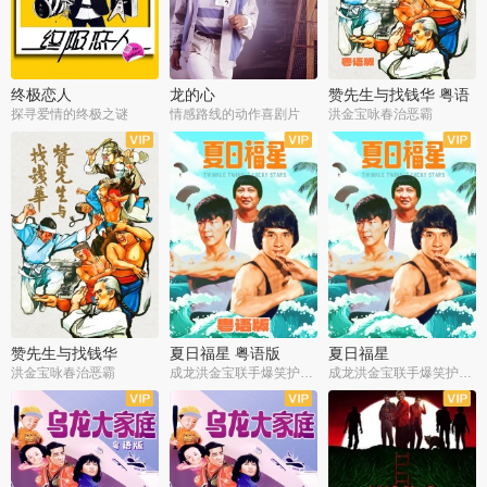
终极恋人
龙的心
赞先生与找钱华 粤语
版
探寻爱情的终极之谜
情感路线的动作喜剧片
洪金宝咏春治恶霸
赞先生与找钱华
夏日福星 粤语版
夏日福星
洪金宝咏春治恶霸
成龙洪金宝联手爆笑护美女
成龙洪金宝联手爆笑护美女