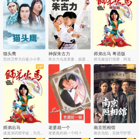
猫头鹰
神探朱古力
师弟出马 粤语版
范侍卫带大白鲨小小李破案寻妃
朱古力乌龙查案，疯婆子神助攻
师兄被迫打假赛，阿龙追查斗黑帮
师弟出马
老婆就一个
南京照相馆
成龙演武馆学徒，为兄搏命战黑道
老婆真的就一个吗？
南京沦陷，百姓守护罪证底片