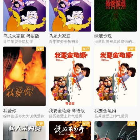
乌龙大家庭 粤语版
乌龙大家庭
绿液惊魂
青年黎姿美貌初显
青年黎姿美貌初显
拯救即将被真菌腐蚀的世界
我爱你
我要金龟婿 粤语版
我要金龟婿
徐静蕾逼佟大为说我爱你
吕秀菱爱上帅气暖男
吕秀菱爱上帅气暖男