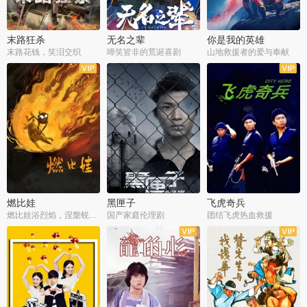
末路狂杀
无名之辈
你是我的英雄
末路花钱，笑泪交织
啼笑皆非的荒诞喜剧
山地救援者的爱与奉献
燃比娃
黑匣子
飞虎奇兵
燃比娃浴烈焰，涅槃蜕变成人
国产家庭伦理剧
团结飞虎热血救援