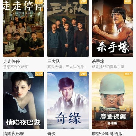
走走停停
三大队
杀手壕
意想不到的转变
真实改编，三大队的身世浮沉
成龙挑战凶悍杀手壕
情陷夜巴黎
奇缘
摩登保镖 粤语版