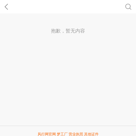
抱歉，暂无内容
风行网官网
梦工厂
营业执照
其他证件