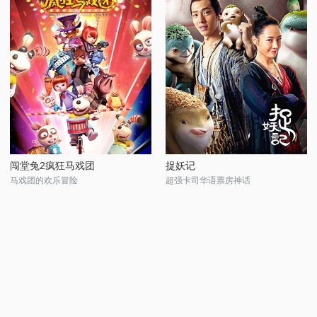
闯堂兔2疯狂马戏团
捉妖记
马戏团的欢乐冒险
超强卡司华语票房神话