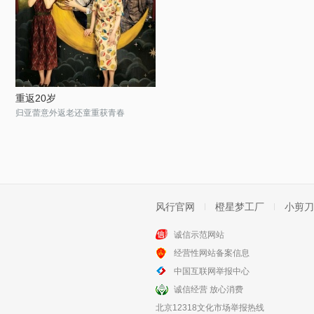
重返20岁
归亚蕾意外返老还童重获青春
风行官网
橙星梦工厂
小剪刀
诚信示范网站
经营性网站备案信息
中国互联网举报中心
诚信经营 放心消费
北京12318文化市场举报热线