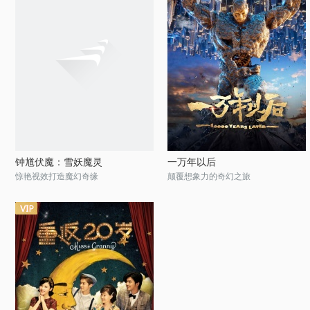
钟馗伏魔：雪妖魔灵
一万年以后
惊艳视效打造魔幻奇缘
颠覆想象力的奇幻之旅