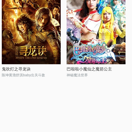
鬼吹灯之寻龙诀
巴啦啦小魔仙之魔箭公主
陈坤黄渤舒淇baby出关斗敌
神秘魔法世界