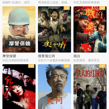
朱丽叶·比诺什，演尽失爱之痛
周润发恋上女奴，异能护体战邪派
许氏兄弟的经典喜剧
摩登保镖
搜查瑠公圳
戏台
许氏兄弟的经典喜剧
尘封六十余载的未解悬案
乱世戏班，爆笑登台