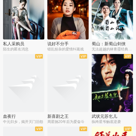
私人采购员
说好不分手
蜀山：新蜀山剑侠
陌生的匿名消息
错乱纷杂的爱情纠葛戏
无法超越的林青霞经典角色
血夜行
新喜剧之王
武状元苏乞儿
中元归乡，揭开灭门旧怨
周星驰20年后为爱奋斗
纨绔星爷触底逆袭