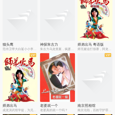
猫头鹰
神探朱古力
师弟出马 粤语版
范侍卫带大白鲨小小李破案寻妃
朱古力乌龙查案，疯婆子神助攻
师兄被迫打假赛，阿龙追查斗黑帮
师弟出马
老婆就一个
南京照相馆
成龙演武馆学徒，为兄搏命战黑道
老婆真的就一个吗？
南京沦陷，百姓守护罪证底片