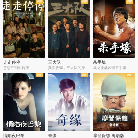
走走停停
三大队
杀手壕
意想不到的转变
真实改编，三大队的身世浮沉
成龙挑战凶悍杀手壕
情陷夜巴黎
奇缘
摩登保镖 粤语版