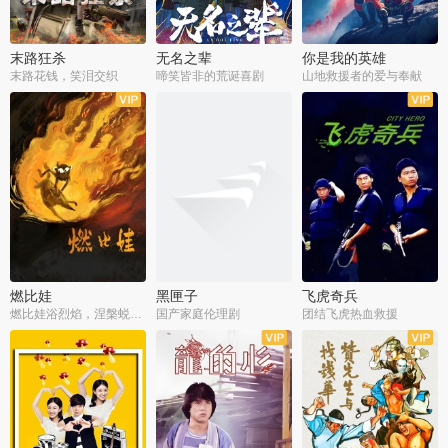
末路狂杀
无名之辈
你是我的英雄
末路花钱，笑泪交织
啼笑皆非的荒诞喜剧
山地救援者的爱与奉献
燃比娃
黑匣子
飞虎奇兵
燃比娃浴烈焰，涅槃蜕变成人
国产家庭伦理剧
团结飞虎热血救援