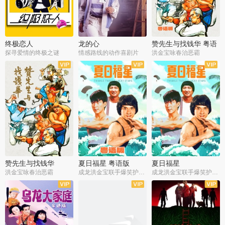
终极恋人
龙的心
赞先生与找钱华 粤语
版
探寻爱情的终极之谜
情感路线的动作喜剧片
洪金宝咏春治恶霸
赞先生与找钱华
夏日福星 粤语版
夏日福星
洪金宝咏春治恶霸
成龙洪金宝联手爆笑护美女
成龙洪金宝联手爆笑护美女