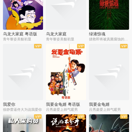
乌龙大家庭 粤语版
乌龙大家庭
绿液惊魂
青年黎姿美貌初显
青年黎姿美貌初显
拯救即将被真菌腐蚀的世界
我爱你
我要金龟婿 粤语版
我要金龟婿
徐静蕾逼佟大为说我爱你
吕秀菱爱上帅气暖男
吕秀菱爱上帅气暖男