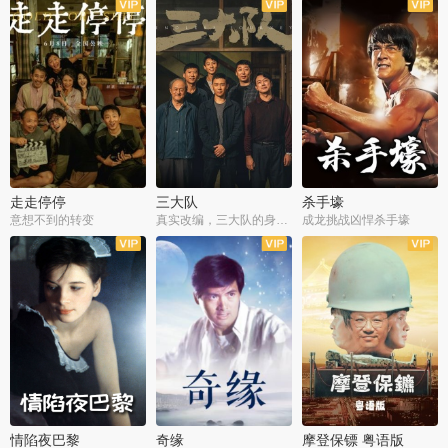
走走停停
三大队
杀手壕
意想不到的转变
真实改编，三大队的身世浮沉
成龙挑战凶悍杀手壕
情陷夜巴黎
奇缘
摩登保镖 粤语版