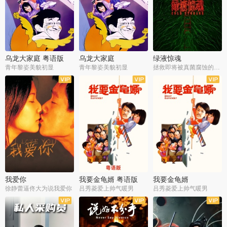
乌龙大家庭 粤语版
乌龙大家庭
绿液惊魂
青年黎姿美貌初显
青年黎姿美貌初显
拯救即将被真菌腐蚀的世界
我爱你
我要金龟婿 粤语版
我要金龟婿
徐静蕾逼佟大为说我爱你
吕秀菱爱上帅气暖男
吕秀菱爱上帅气暖男