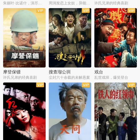
朱丽叶·比诺什，演尽失爱之痛
周润发恋上女奴，异能护体战邪派
许氏兄弟的经典喜剧
摩登保镖
搜查瑠公圳
戏台
许氏兄弟的经典喜剧
尘封六十余载的未解悬案
乱世戏班，爆笑登台