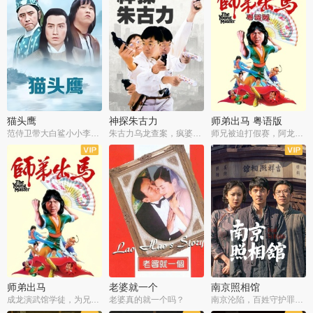
猫头鹰
神探朱古力
师弟出马 粤语版
范侍卫带大白鲨小小李破案寻妃
朱古力乌龙查案，疯婆子神助攻
师兄被迫打假赛，阿龙追查斗黑帮
师弟出马
老婆就一个
南京照相馆
成龙演武馆学徒，为兄搏命战黑道
老婆真的就一个吗？
南京沦陷，百姓守护罪证底片