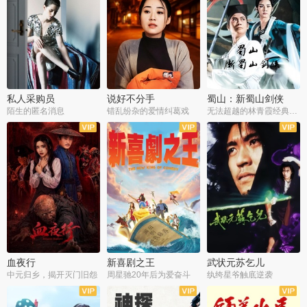
私人采购员
说好不分手
蜀山：新蜀山剑侠
陌生的匿名消息
错乱纷杂的爱情纠葛戏
无法超越的林青霞经典角色
血夜行
新喜剧之王
武状元苏乞儿
中元归乡，揭开灭门旧怨
周星驰20年后为爱奋斗
纨绔星爷触底逆袭