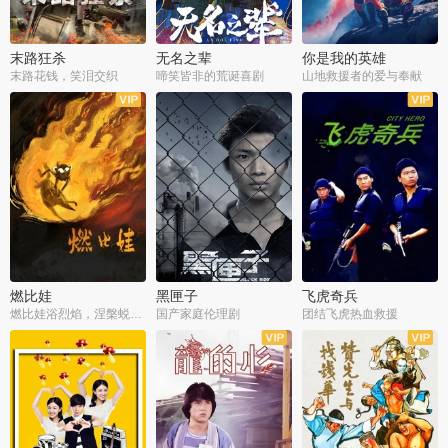
末路狂杀
无名之辈
你是我的英雄
末路花钱，笑泪交织
啼笑皆非的荒诞喜剧
山地救援者的爱与奉献
燃比娃
黑匣子
飞虎奇兵
燃比娃浴烈焰，涅槃蜕变成人
国产家庭伦理剧
团结飞虎热血救援