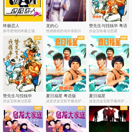
终极恋人
龙的心
赞先生与找钱华 粤语
版
探寻爱情的终极之谜
情感路线的动作喜剧片
洪金宝咏春治恶霸
赞先生与找钱华
夏日福星 粤语版
夏日福星
洪金宝咏春治恶霸
成龙洪金宝联手爆笑护美女
成龙洪金宝联手爆笑护美女