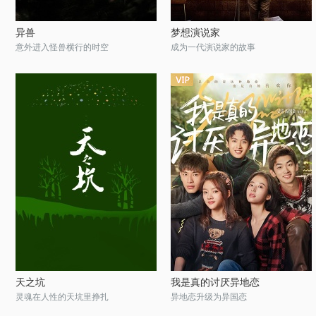
异兽
梦想演说家
意外进入怪兽横行的时空
成为一代演说家的故事
天之坑
我是真的讨厌异地恋
灵魂在人性的天坑里挣扎
异地恋升级为异国恋