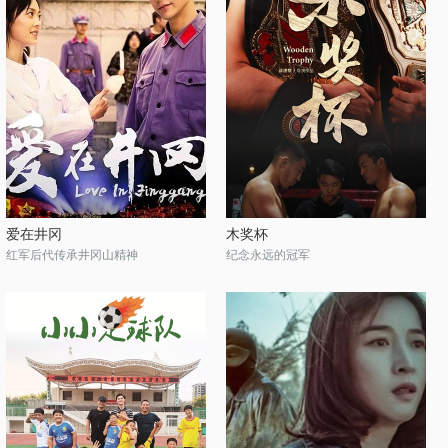
爱在井冈
木奖杯
红军后代传承井冈山精神
纪念永远的冠军