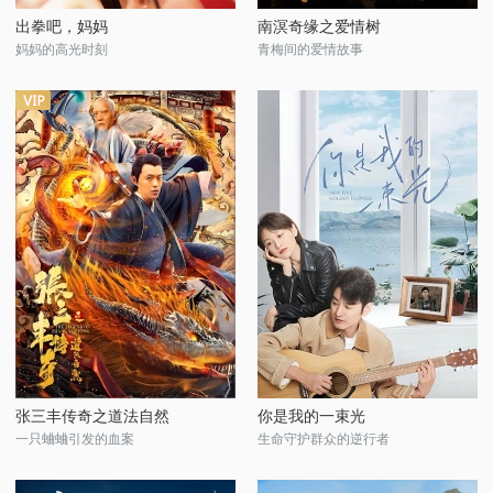
出拳吧，妈妈
南溟奇缘之爱情树
妈妈的高光时刻
青梅间的爱情故事
张三丰传奇之道法自然
你是我的一束光
一只蛐蛐引发的血案
生命守护群众的逆行者