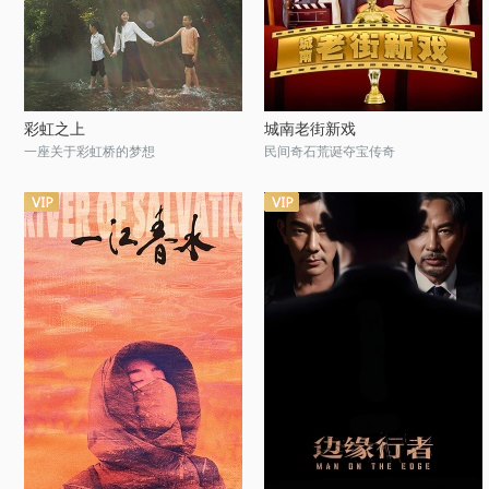
彩虹之上
城南老街新戏
一座关于彩虹桥的梦想
民间奇石荒诞夺宝传奇