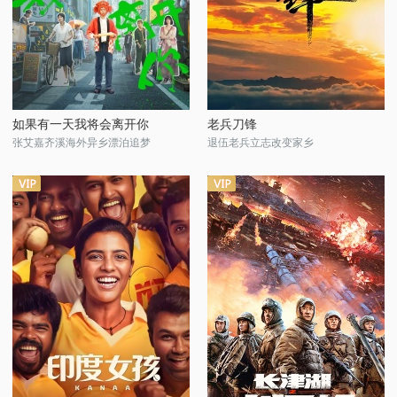
如果有一天我将会离开你
老兵刀锋
张艾嘉齐溪海外异乡漂泊追梦
退伍老兵立志改变家乡