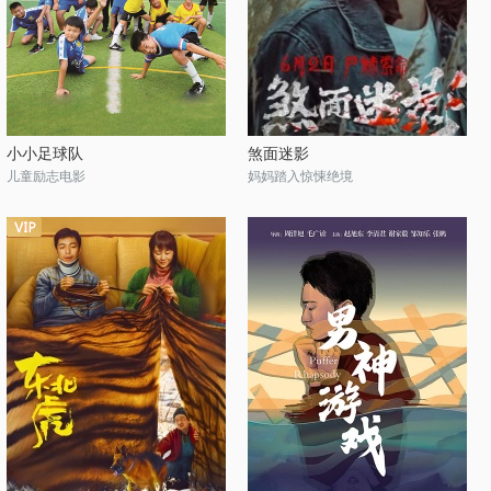
小小足球队
煞面迷影
儿童励志电影
妈妈踏入惊悚绝境