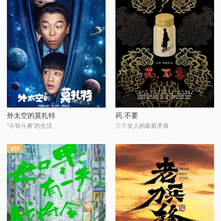
外太空的莫扎特
药.不要
“斗智斗勇”的生活
三个女人的家庭矛盾