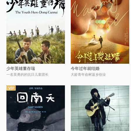
少年英雄董存瑞
今年过年就结婚
一名英勇的的抗日儿童团长
大龄青年俞树返乡创业