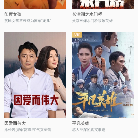
印度女孩
长津湖之水门桥
贫民女孩逆袭成为国家“宠儿”
吴京三炸水门桥致敬英雄
因爱而伟大
平凡英雄
涂松岩演绎"窝囊男"气哭童蕾
感人至深的真实事迹