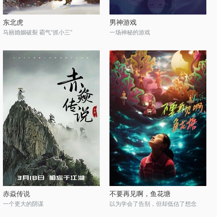
东北虎
男神游戏
马丽婚姻破裂 霸气“抓小三”
一场神秘的游戏
赤焱传说
不要再见啊，鱼花塘
一个更大的阴谋
以为学会了告别，但却低估了想念