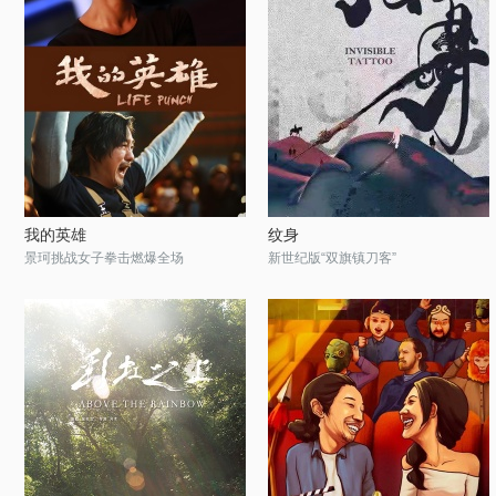
我的英雄
纹身
景珂挑战女子拳击燃爆全场
新世纪版“双旗镇刀客”