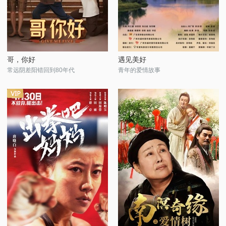
哥，你好
遇见美好
常远阴差阳错回到80年代
青年的爱情故事