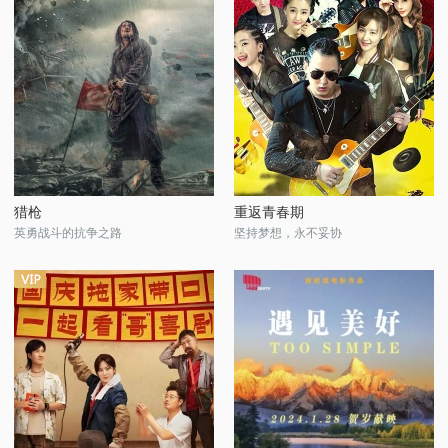
猎枪
重返青春期
英勇战斗的抗争之路
坚持梦想，永不妥协