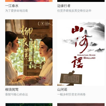
一江春水
边缘行者
为了爱拼命地活着
任贤齐硬核反黑交锋任达华
柳浪闻莺
山河谣
垂髫与银心的命运
一幅乡村巨变史诗画卷