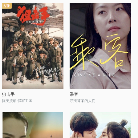
狙击手
乘客
抗美援朝 保家卫国
寻找答案的人们