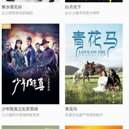
黎乡遇见你
白月光下
让人啼笑皆非的闹剧
以小人物书写着大情怀
少年陈真之乱世英雄
青花马
小人物到大英雄的蜕变史
非遗文化遗产传承的影片