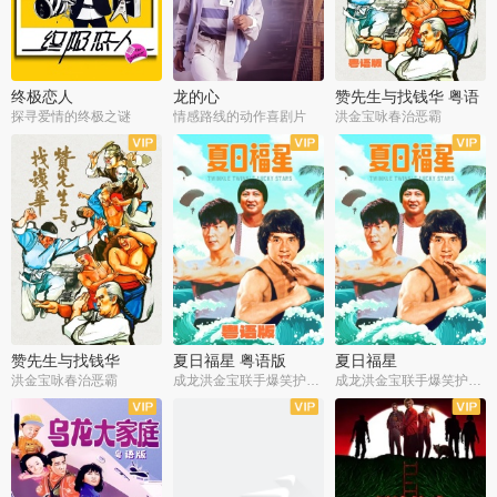
终极恋人
龙的心
赞先生与找钱华 粤语
版
探寻爱情的终极之谜
情感路线的动作喜剧片
洪金宝咏春治恶霸
赞先生与找钱华
夏日福星 粤语版
夏日福星
洪金宝咏春治恶霸
成龙洪金宝联手爆笑护美女
成龙洪金宝联手爆笑护美女