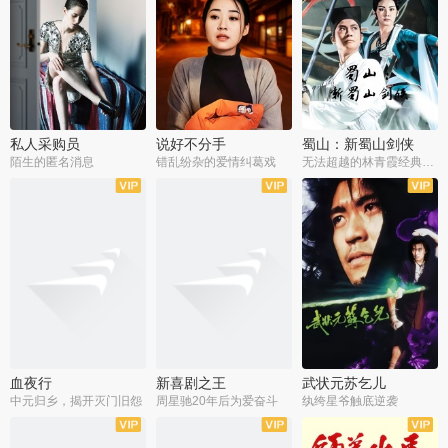
私人采购员
说好不分手
蜀山：新蜀山剑侠
陌生的匿名消息
错乱纷杂的爱情纠葛戏
无法超越的林青霞经典角色
血夜行
新喜剧之王
武状元苏乞儿
中元归乡，揭开灭门旧怨
周星驰20年后为爱奋斗
纨绔星爷触底逆袭