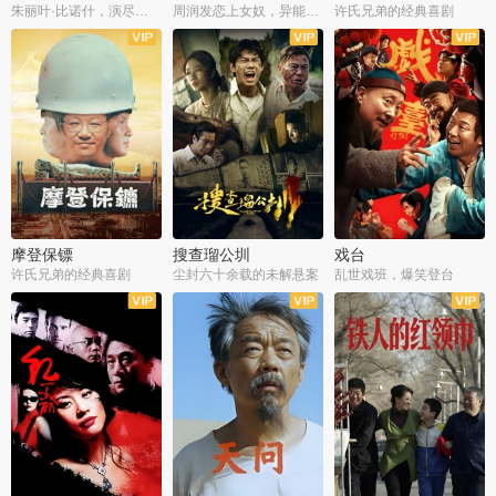
朱丽叶·比诺什，演尽失爱之痛
周润发恋上女奴，异能护体战邪派
许氏兄弟的经典喜剧
摩登保镖
搜查瑠公圳
戏台
许氏兄弟的经典喜剧
尘封六十余载的未解悬案
乱世戏班，爆笑登台