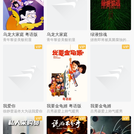
乌龙大家庭 粤语版
乌龙大家庭
绿液惊魂
青年黎姿美貌初显
青年黎姿美貌初显
拯救即将被真菌腐蚀的世界
我爱你
我要金龟婿 粤语版
我要金龟婿
徐静蕾逼佟大为说我爱你
吕秀菱爱上帅气暖男
吕秀菱爱上帅气暖男