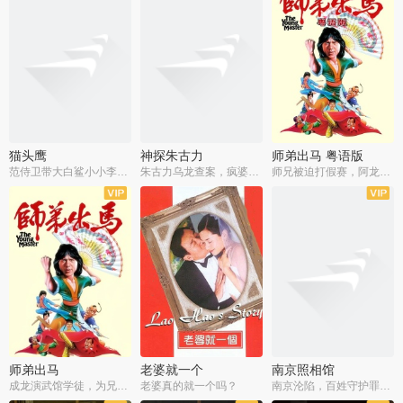
猫头鹰
神探朱古力
师弟出马 粤语版
范侍卫带大白鲨小小李破案寻妃
朱古力乌龙查案，疯婆子神助攻
师兄被迫打假赛，阿龙追查斗黑帮
师弟出马
老婆就一个
南京照相馆
成龙演武馆学徒，为兄搏命战黑道
老婆真的就一个吗？
南京沦陷，百姓守护罪证底片