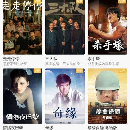
走走停停
三大队
杀手壕
意想不到的转变
真实改编，三大队的身世浮沉
成龙挑战凶悍杀手壕
情陷夜巴黎
奇缘
摩登保镖 粤语版