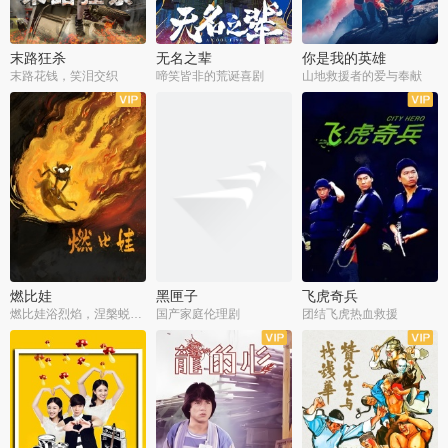
末路狂杀
无名之辈
你是我的英雄
末路花钱，笑泪交织
啼笑皆非的荒诞喜剧
山地救援者的爱与奉献
燃比娃
黑匣子
飞虎奇兵
燃比娃浴烈焰，涅槃蜕变成人
国产家庭伦理剧
团结飞虎热血救援