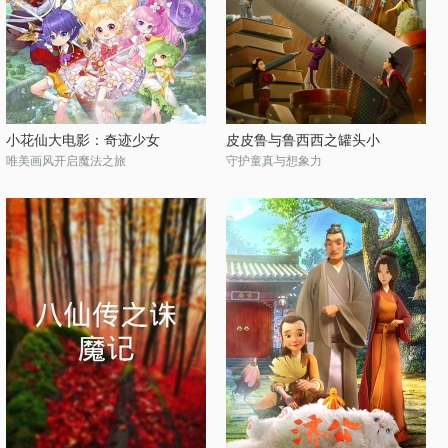
小花仙大电影：奇迹少女
皮皮鲁与鲁西西之罐头小
唯美画风开启魔法之旅
守护童真与想象力