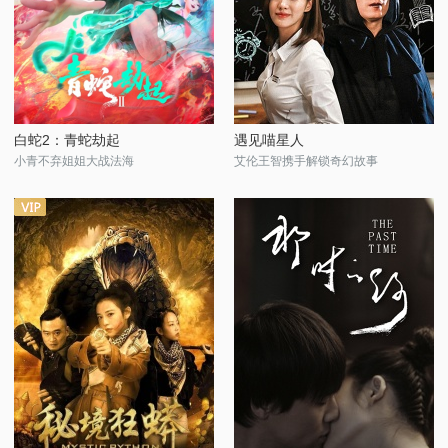
白蛇2：青蛇劫起
遇见喵星人
小青不弃姐姐大战法海
艾伦王智携手解锁奇幻故事