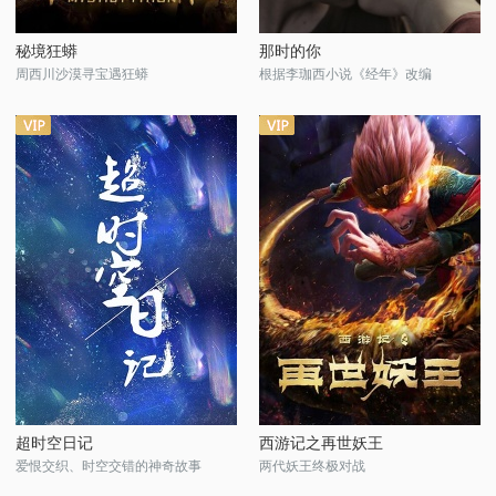
秘境狂蟒
那时的你
周西川沙漠寻宝遇狂蟒
根据李珈西小说《经年》改编
超时空日记
西游记之再世妖王
爱恨交织、时空交错的神奇故事
两代妖王终极对战