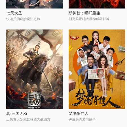
七天大圣
新神榜：哪吒重生
快递员的奇妙魔法之旅
朋克风哪吒大显神威斗群神
真·三国无双
梦境俏佳人
王凯古天乐乱世称雄大战四方
讲述另类爱情故事