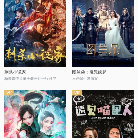
刺杀小说家
图兰朵：魔咒缘起
杨幂雷佳音董子健开启平行时空
三色镯引发血案