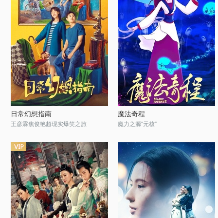
日常幻想指南
魔法奇程
王彦霖焦俊艳超现实爆笑之旅
魔力之源“元核”