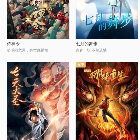
侍神令
七月的舞步
晴明陷危局，身世藏祸根
青春一场 不留遗憾