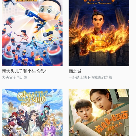
新大头儿子和小头爸爸4
俑之城
大头父子再历险
一起踏上地下俑城奇幻之旅