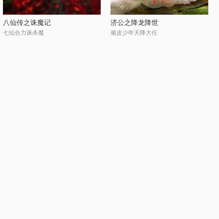
八仙传之诛魔记
济公之降龙降世
七仙合力诛杀魔
顽皮少年天降大任