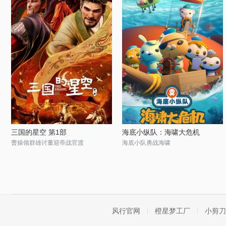
三国的星空 第1部
海底小纵队：海啸大危机
曹操领群雄讨董迎帝战官渡
海底小队勇战海啸
风行官网
橙星梦工厂
小剪刀