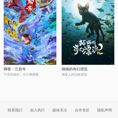
聊斋：兰若寺
猫猫的奇幻漂流
宁采臣拔剑，为小倩撑腰
喵星人的治愈漂流
联系我们
加入风行
媒体关注
合作专区
隐私声明