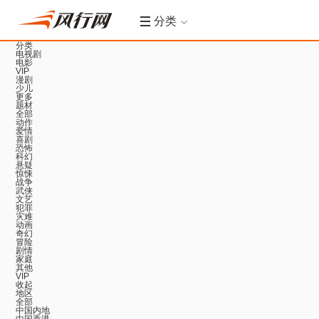
分类
分类
电视剧
电影
VIP
漫剧
少儿
更多
题材
全部
动作
爱情
喜剧
恐怖
科幻
悬疑
惊悚
战争
武侠
文艺
犯罪
灾难
动画
奇幻
冒险
剧情
家庭
其他
VIP
收起
地区
全部
中国内地