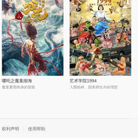
哪吒之魔童闹海
艺术学院1994
魔童重塑肉身的冒险
入围柏林，国美师生共绘理想
权利声明
使用帮助