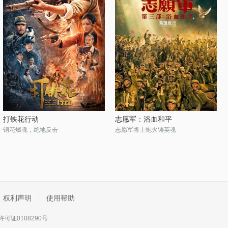
打铁花行动
志愿军：浴血和平
钢花燃魂，绝地反击
志愿军将士炮火铸英魂
权利声明
使用帮助
可证0108290号