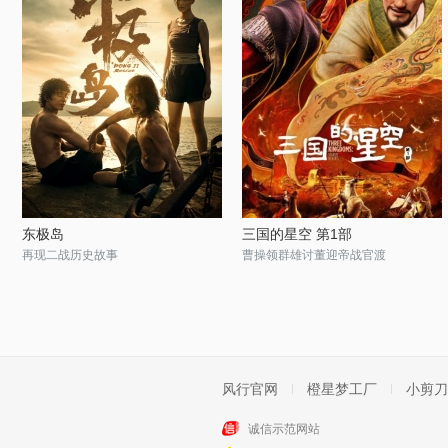
东极岛
三国的星空 第1部
再现二战历史故事
曹操领群雄讨董迎帝战官渡
风行官网
橙星梦工厂
小剪刀
诚信示范网站