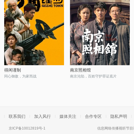
得闲谨制
南京照相馆
同心御敌，为家而战
南京沦陷，百姓守护罪证底片
联系我们
加入风行
媒体关注
合作专区
隐私声明
京ICP备10012819号-1
信息网络传播视听节目许