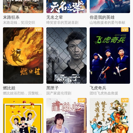
末路狂杀
无名之辈
你是我的英雄
末路花钱，笑泪交织
啼笑皆非的荒诞喜剧
山地救援者的爱与奉献
燃比娃
黑匣子
飞虎奇兵
燃比娃浴烈焰，涅槃蜕变成人
国产家庭伦理剧
团结飞虎热血救援