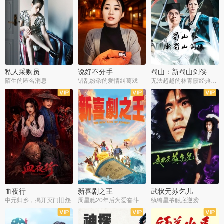
私人采购员
说好不分手
蜀山：新蜀山剑侠
陌生的匿名消息
错乱纷杂的爱情纠葛戏
无法超越的林青霞经典角色
血夜行
新喜剧之王
武状元苏乞儿
中元归乡，揭开灭门旧怨
周星驰20年后为爱奋斗
纨绔星爷触底逆袭