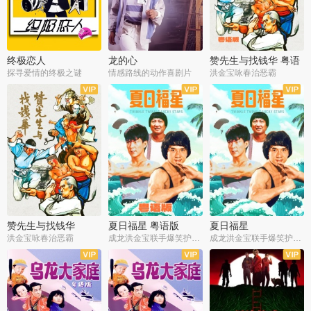
终极恋人
龙的心
赞先生与找钱华 粤语
版
探寻爱情的终极之谜
情感路线的动作喜剧片
洪金宝咏春治恶霸
赞先生与找钱华
夏日福星 粤语版
夏日福星
洪金宝咏春治恶霸
成龙洪金宝联手爆笑护美女
成龙洪金宝联手爆笑护美女