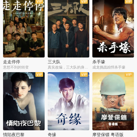
走走停停
三大队
杀手壕
意想不到的转变
真实改编，三大队的身世浮沉
成龙挑战凶悍杀手壕
情陷夜巴黎
奇缘
摩登保镖 粤语版