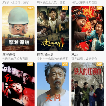
朱丽叶·比诺什，演尽失爱之痛
周润发恋上女奴，异能护体战邪派
许氏兄弟的经典喜剧
摩登保镖
搜查瑠公圳
戏台
许氏兄弟的经典喜剧
尘封六十余载的未解悬案
乱世戏班，爆笑登台