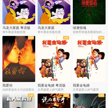
乌龙大家庭 粤语版
乌龙大家庭
绿液惊魂
青年黎姿美貌初显
青年黎姿美貌初显
拯救即将被真菌腐蚀的世界
我爱你
我要金龟婿 粤语版
我要金龟婿
徐静蕾逼佟大为说我爱你
吕秀菱爱上帅气暖男
吕秀菱爱上帅气暖男