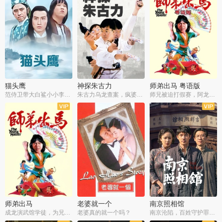
猫头鹰
神探朱古力
师弟出马 粤语版
范侍卫带大白鲨小小李破案寻妃
朱古力乌龙查案，疯婆子神助攻
师兄被迫打假赛，阿龙追查斗黑帮
师弟出马
老婆就一个
南京照相馆
成龙演武馆学徒，为兄搏命战黑道
老婆真的就一个吗？
南京沦陷，百姓守护罪证底片