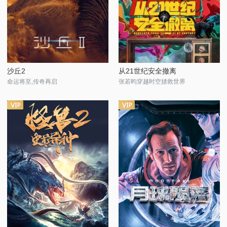
沙丘2
从21世纪安全撤离
命运将至,传奇再启
张若昀穿越时空拯救世界