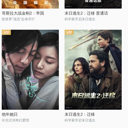
哥斯拉大战金刚2：帝国
末日逃生2：迁移 普通话
怪兽界“顶流”合体开打
科学家开启末日逃生
他年她日
末日逃生2：迁移
许光汉演奇幻爱情
科学家开启末日逃生