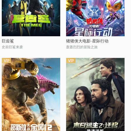
巨齿鲨
猪猪侠大电影·星际行动
史前巨鲨来袭
轰轰烈烈的冒险之旅