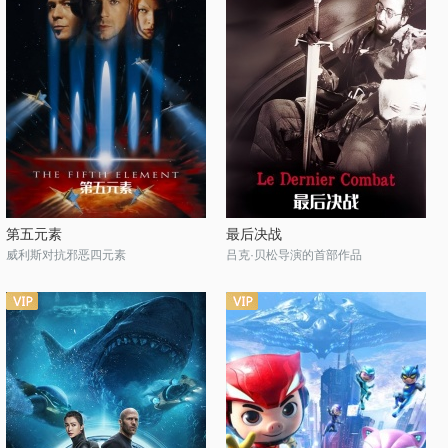
第五元素
最后决战
威利斯对抗邪恶四元素
吕克·贝松导演的首部作品