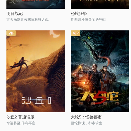
明日战记
秘境狂蟒
古天乐刘青云末日救赎之战
周西川沙漠寻宝遇狂蟒
沙丘2 普通话版
大蛇5：怪兽都市
命运将至,传奇再启
巨蛇惊现，都市求生