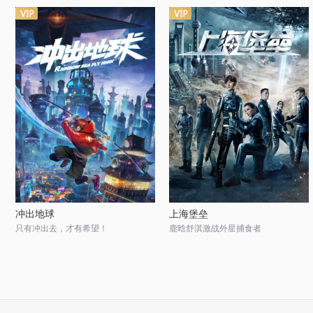
冲出地球
上海堡垒
只有冲出去，才有希望！
鹿晗舒淇激战外星捕食者