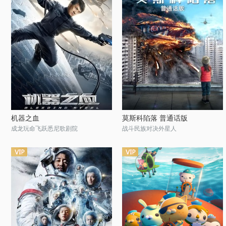
机器之血
莫斯科陷落 普通话版
成龙玩命飞跃悉尼歌剧院
战斗民族对决外星人