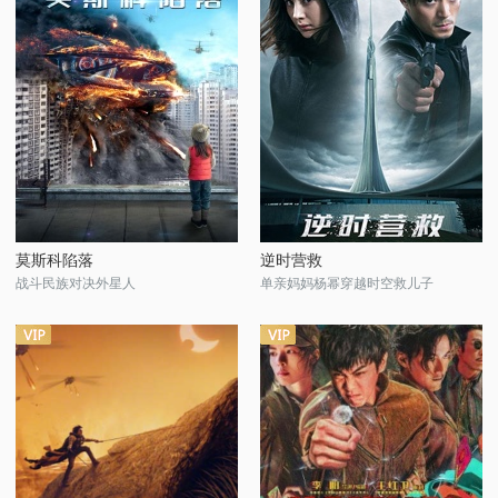
莫斯科陷落
逆时营救
战斗民族对决外星人
单亲妈妈杨幂穿越时空救儿子