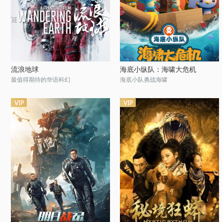
流浪地球
海底小纵队：海啸大危机
最值得期待的华语科幻
海底小队勇战海啸