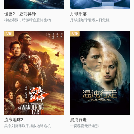
怪兽2：史前异种
月球陨落
神秘溶洞，暗藏嗜血恐怖生物
月球撞地球引爆末日危机
流浪地球2
混沌行走
吴京刘德华联手拯救地球危机
一切秘密无所遁形