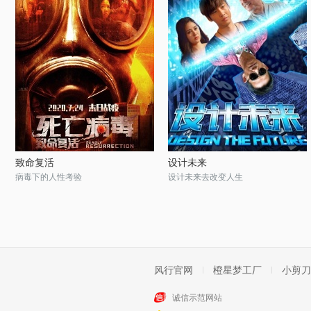
致命复活
设计未来
病毒下的人性考验
设计未来去改变人生
风行官网
橙星梦工厂
小剪刀
诚信示范网站