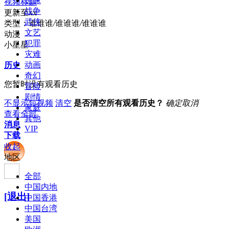
惊悚
视频标题
战争
更新至xx
武侠
类型：
谁谁谁
/
谁谁谁
/
谁谁谁
文艺
动漫
犯罪
小星星
灾难
动画
历史
奇幻
您暂时没有观看历史
冒险
剧情
不显示短视频
清空
是否清空所有观看历史？
确定
取消
家庭
查看全部
其他
消息
VIP
下载
收起
地区
全部
中国内地
[退出]
中国香港
中国台湾
美国