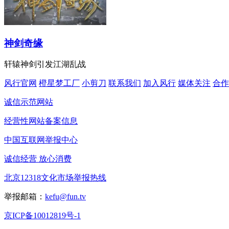
神剑奇缘
轩辕神剑引发江湖乱战
风行官网
橙星梦工厂
小剪刀
联系我们
加入风行
媒体关注
合作
诚信示范网站
经营性网站备案信息
中国互联网举报中心
诚信经营 放心消费
北京12318文化市场举报热线
举报邮箱：
kefu@fun.tv
京ICP备10012819号-1