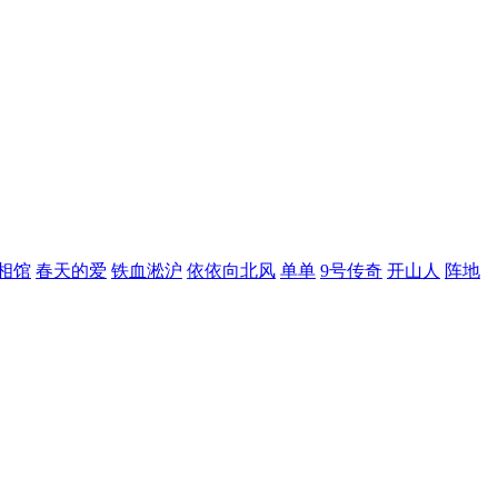
相馆
春天的爱
铁血淞沪
依依向北风
单单
9号传奇
开山人
阵地