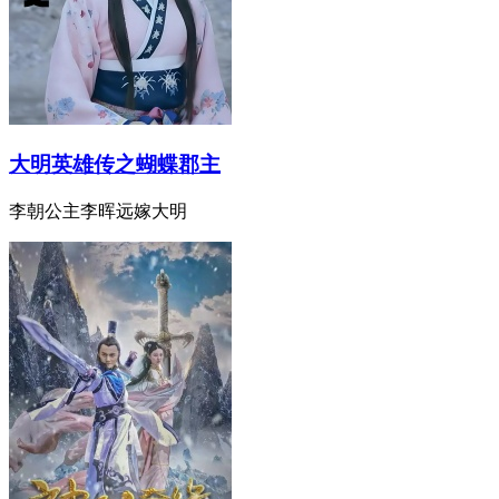
大明英雄传之蝴蝶郡主
李朝公主李晖远嫁大明