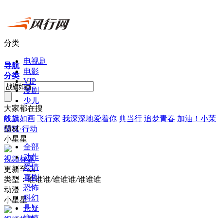
分类
电视剧
导航
电影
分类
VIP
漫剧
少儿
大家都在搜
战旗如画
飞行家
我深深地爱着你
典当行
追梦青春
加油！小茉
收起
猎狐·行动
题材
小星星
全部
动作
视频标题
爱情
更新至xx
喜剧
类型：
谁谁谁
/
谁谁谁
/
谁谁谁
恐怖
动漫
科幻
小星星
悬疑