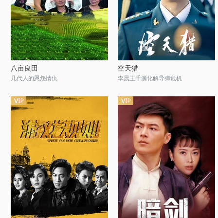
八亩良田
空天猎
几代人的恩怨情仇
李晨王千源化解导弹危机