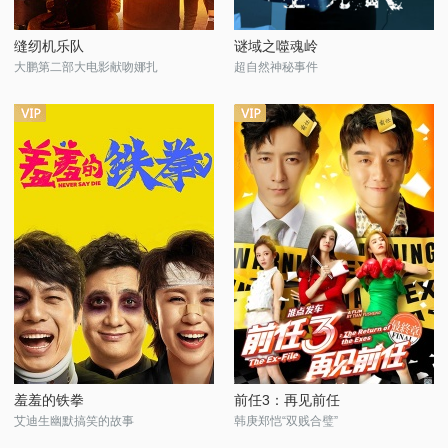
缝纫机乐队
谜域之噬魂岭
大鹏第二部大电影献吻娜扎
超自然神秘事件
羞羞的铁拳
前任3：再见前任
艾迪生幽默搞笑的故事
韩庚郑恺“双贱合璧”