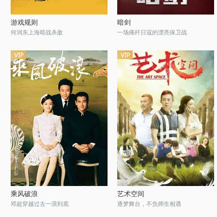
游戏规则
暗剑
何润东上海暗战杀敌
一场痛歼日寇的漂亮保卫战
乘风破浪
艺术空间
邓超穿越过去一浪到底
逐梦舞台，不负师生相遇