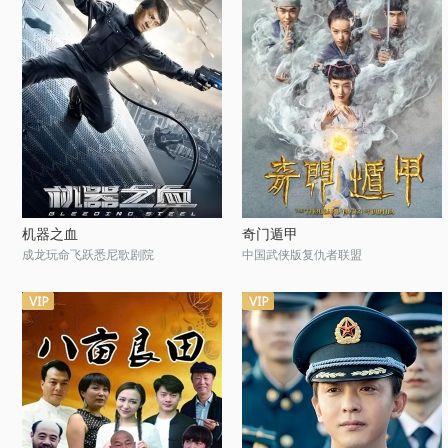
机器之血
奇门遁甲
成龙玩命飞跃悉尼歌剧院
中国武侠版复仇者联盟