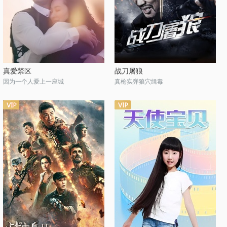
真爱禁区
战刀屠狼
因为一个人爱上一座城
真枪实弹狼穴缉毒