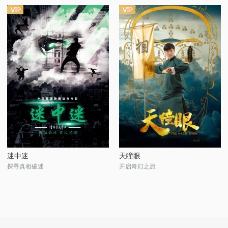
迷中迷
天瞳眼
探寻真相破迷
开启奇幻之旅