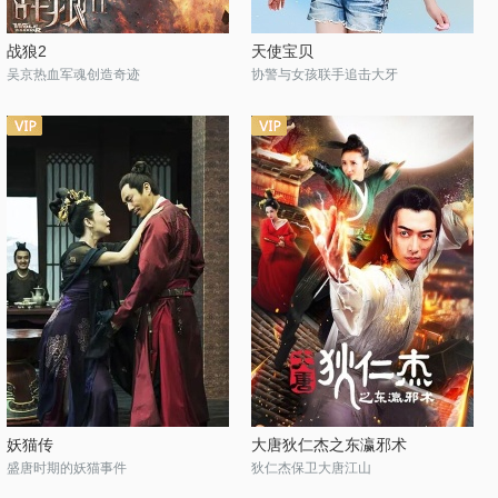
战狼2
天使宝贝
吴京热血军魂创造奇迹
协警与女孩联手追击大牙
妖猫传
大唐狄仁杰之东瀛邪术
盛唐时期的妖猫事件
狄仁杰保卫大唐江山