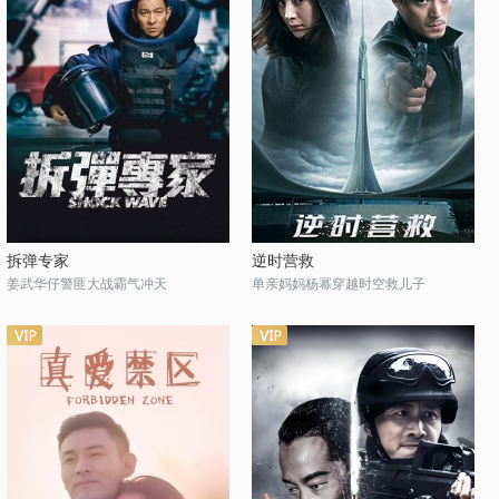
拆弹专家
逆时营救
姜武华仔警匪大战霸气冲天
单亲妈妈杨幂穿越时空救儿子