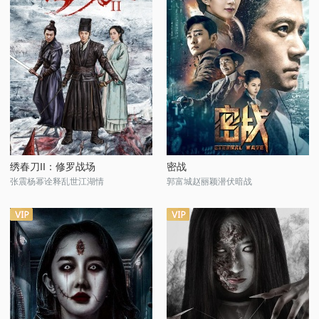
绣春刀II：修罗战场
密战
张震杨幂诠释乱世江湖情
郭富城赵丽颖潜伏暗战