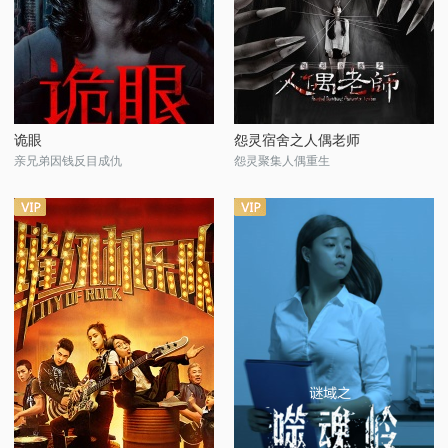
诡眼
怨灵宿舍之人偶老师
亲兄弟因钱反目成仇
怨灵聚集人偶重生