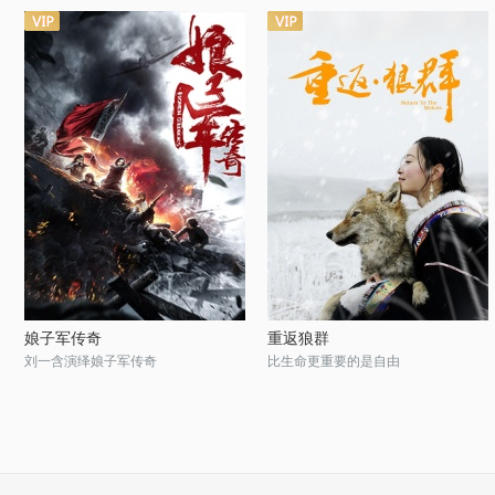
娘子军传奇
重返狼群
刘一含演绎娘子军传奇
比生命更重要的是自由