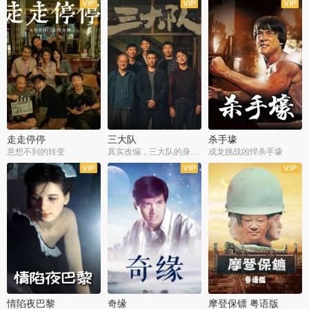
走走停停
三大队
杀手壕
意想不到的转变
真实改编，三大队的身世浮沉
成龙挑战凶悍杀手壕
情陷夜巴黎
奇缘
摩登保镖 粤语版