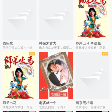
猫头鹰
神探朱古力
师弟出马 粤语版
范侍卫带大白鲨小小李破案寻妃
朱古力乌龙查案，疯婆子神助攻
师兄被迫打假赛，阿龙追查斗黑帮
师弟出马
老婆就一个
南京照相馆
成龙演武馆学徒，为兄搏命战黑道
老婆真的就一个吗？
南京沦陷，百姓守护罪证底片