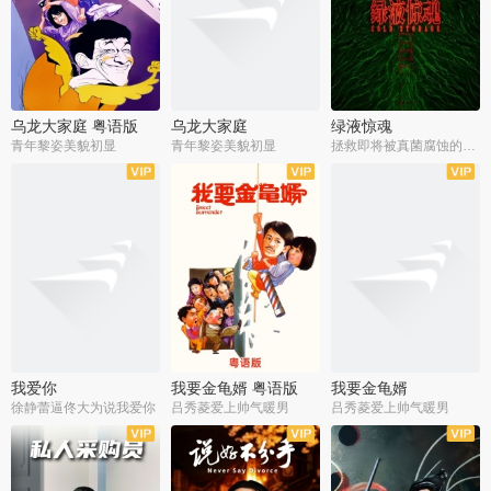
乌龙大家庭 粤语版
乌龙大家庭
绿液惊魂
青年黎姿美貌初显
青年黎姿美貌初显
拯救即将被真菌腐蚀的世界
我爱你
我要金龟婿 粤语版
我要金龟婿
徐静蕾逼佟大为说我爱你
吕秀菱爱上帅气暖男
吕秀菱爱上帅气暖男