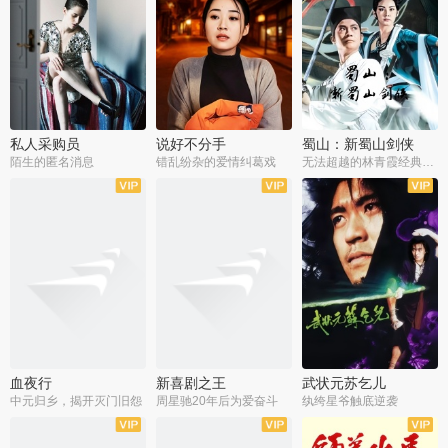
私人采购员
说好不分手
蜀山：新蜀山剑侠
陌生的匿名消息
错乱纷杂的爱情纠葛戏
无法超越的林青霞经典角色
血夜行
新喜剧之王
武状元苏乞儿
中元归乡，揭开灭门旧怨
周星驰20年后为爱奋斗
纨绔星爷触底逆袭