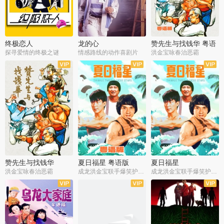
终极恋人
龙的心
赞先生与找钱华 粤语
版
探寻爱情的终极之谜
情感路线的动作喜剧片
洪金宝咏春治恶霸
赞先生与找钱华
夏日福星 粤语版
夏日福星
洪金宝咏春治恶霸
成龙洪金宝联手爆笑护美女
成龙洪金宝联手爆笑护美女