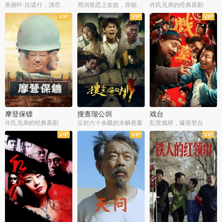
朱丽叶·比诺什，演尽失爱之痛
周润发恋上女奴，异能护体战邪派
许氏兄弟的经典喜剧
摩登保镖
搜查瑠公圳
戏台
许氏兄弟的经典喜剧
尘封六十余载的未解悬案
乱世戏班，爆笑登台