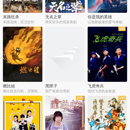
末路狂杀
无名之辈
你是我的英雄
末路花钱，笑泪交织
啼笑皆非的荒诞喜剧
山地救援者的爱与奉献
燃比娃
黑匣子
飞虎奇兵
燃比娃浴烈焰，涅槃蜕变成人
国产家庭伦理剧
团结飞虎热血救援